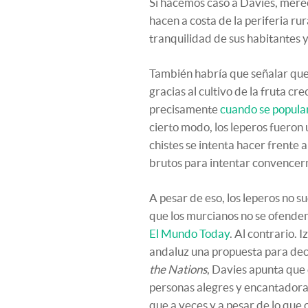
Si hacemos caso a Davies, merec
hacen a costa de la periferia r
tranquilidad de sus habitantes y 
También habría que señalar que
gracias al cultivo de la fruta c
precisamente
cuando se popular
cierto modo, los leperos fueron
chistes se intenta hacer frente a
brutos para intentar convencerno
A pesar de eso, los leperos no 
que los murcianos no se ofenden
El Mundo Today
. Al contrario. 
andaluz una propuesta para dec
the Nations
, Davies apunta que 
personas alegres y encantadoras”
que a veces y a pesar de lo que