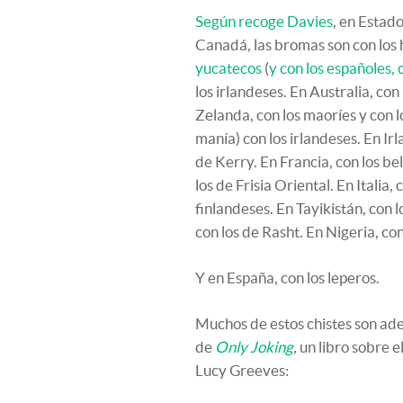
Según recoge Davies
, en Estad
Canadá, las bromas son con los
yucatecos
(
y con los españoles, 
los irlandeses. En Australia, con
Zelanda, con los maoríes y con 
manía) con los irlandeses. En Irl
de Kerry. En Francia, con los be
los de Frisia Oriental. En Italia, 
finlandeses. En Tayikistán, con l
con los de Rasht. En Nigeria, con
Y en España, con los leperos.
Muchos de estos chistes son ad
de
Only Joking
,
un libro sobre e
Lucy Greeves: