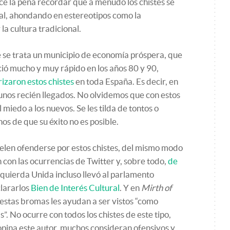
e la pena recordar que a menudo los chistes se
ural, ahondando en estereotipos como la
la cultura tradicional.
 se trata un municipio de economía próspera, que
reció mucho y muy rápido en los años 80 y 90,
izaron estos chistes
en toda España. Es decir, en
 unos recién llegados. No olvidemos que con estos
l miedo a los nuevos. Se les tilda de tontos o
s de que su éxito no es posible.
suelen ofenderse por estos chistes, del mismo modo
 con las ocurrencias de Twitter y, sobre todo,
de
Izquierda Unida incluso llevó al parlamento
lararlos
Bien de Interés Cultural
. Y en
Mirth of
estas bromas les ayudan a ser vistos “como
. No ocurre con todos los chistes de este tipo,
 opina este autor, muchos consideran ofensivos y