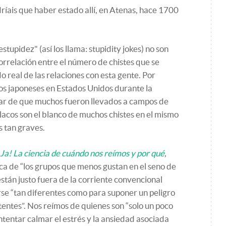
dríais que haber estado allí, en Atenas, hace 1700
stupidez" (así los llama: stupidity jokes) no son
correlación entre el número de chistes que se
o real de las relaciones con esta gente. Por
los japoneses en Estados Unidos durante la
ar de que muchos fueron llevados a campos de
olacos son el blanco de muchos chistes en el mismo
s tan graves.
¡Ja! La ciencia de cuándo nos reímos y por qué
,
rca de “los grupos que menos gustan en el seno de
están justo fuera de la corriente convencional
rarse “tan diferentes como para suponer un peligro
stentes”. Nos reímos de quienes son “solo un poco
intentar calmar el estrés y la ansiedad asociada