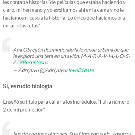
les contaba historias “de películas que estaba haciendo y,
claro, mi hermano y yo estábamos ahí en la cama y no le
hacíamos ni caso a la historia. Lo único que hacíamos era
mirarle las tetas”.
Ana Obregón desmintiendo la leyenda urbana de que
le explotó una teta en un avión. M-A-R-A-V-I-L-L-O-S-
A!
#BertínYAna
— Adriyuyu (@Adriyuyu)
Invalid date
Sí, estudió biología
Enseñó su título para callar a los incrédulos. “Fui la número
2 de mi promoción”.
Suerte con los exámenes. Si la Obregón pudo, vosotros