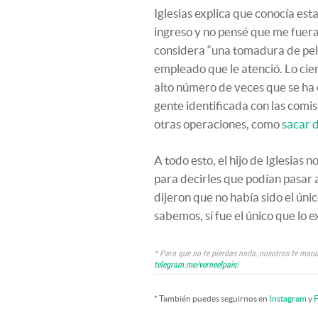
Iglesias explica que conocía est
ingreso y no pensé que me fuera
considera “una tomadura de pelo
empleado que le atenció. Lo cier
alto número de veces que se ha 
gente identificada con las comis
otras operaciones, como
sacar 
A todo esto, el hijo de Iglesias 
para decirles que podían pasar a 
dijeron que no había sido el ún
sabemos, sí fue el único que lo 
* Para que no te pierdas nada, nosotros te mand
telegram.me/verneelpais
!
* También puedes seguirnos en
Instagram
y
F