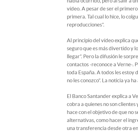
había ocurrido, pero al salir a u
vídeo. A pesar de ser el primero 
primera. Tal cual lo hice, lo col
reproducciones”.
Al principio del vídeo explica q
seguro que es más divertido y lo 
llegar”. Pero la difusión le sorp
contactos -reconoce a Verne-. P
toda España. A todos les estoy 
no les conozco”. La noticia ya h
El Banco Santander explica a Ve
cobra a quienes no son clientes 
hace con el objetivo de que no s
alternativas, como hacer el ing
una transferencia desde otra en