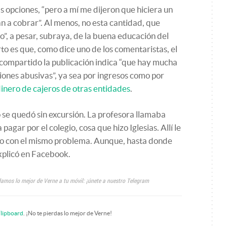
as opciones, “pero a mí me dijeron que hiciera un
n a cobrar”. Al menos, no esta cantidad, que
”, a pesar, subraya, de la buena educación del
to es que, como dice uno de los comentaristas, el
compartido la publicación indica “que hay mucha
iones abusivas”, ya sea por ingresos como por
dinero de cajeros de otras entidades
.
no se quedó sin excursión. La profesora llamaba
pagar por el colegio, cosa que hizo Iglesias. Allí le
ico con el mismo problema. Aunque, hasta donde
explicó en Facebook.
amos lo mejor de Verne a tu móvil: ¡únete a nuestro Telegram
lipboard
. ¡No te pierdas lo mejor de Verne!