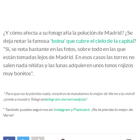
¿Y cómo afecta a su fotografía la polución de Madrid? ¿Se
deja notar la famosa
'boina' que cubre el cielo de la capital
?
"Sí, se nota bastante en las fotos, sobre todo en las que
están tomadas lejos de Madrid. En esos casos las torres no
salen nada nítidas y las lunas adquieren unos tonos rojizos
muy bonitos".
* Para que no te pierdas nada, nosotros te mandamos lo mejor de Verne a tu móvil:
¡únete a nuestro Telegram
telegram.me/verneelpais
!
* También puedes seguirnos en
Instagram
y
Flipboard
. ¡No te pierdas lo mejor de
Verne!