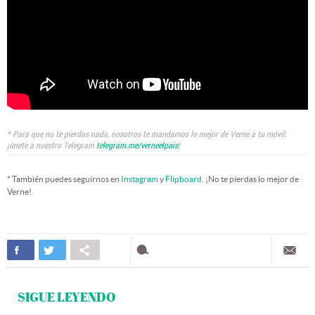
* Para que no te pierdas nada, nosotros te mandamos lo mejor de Verne a tu móvil:
¡únete a nuestro Telegram
telegram.me/verneelpais
!
* También puedes seguirnos en
Instagram
y
Flipboard
. ¡No te pierdas lo mejor de
Verne!
SIGUE LEYENDO