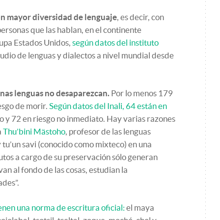
on mayor diversidad de lenguaje
, es decir, con
ersonas que las hablan, en el continente
cupa Estados Unidos,
según datos del instituto
studio de lenguas y dialectos a nivel mundial desde
unas lenguas no desaparezcan.
Por lo menos 179
esgo de morir.
Según datos del Inali, 64 están en
o y 72 en riesgo no inmediato. Hay varias razones
a
Thu’bini Mästoho
, profesor de las lenguas
 tu’un savi (conocido como mixteco) en una
itutos a cargo de su preservación sólo generan
van al fondo de las cosas, estudian la
ades”.
enen una norma de escritura oficial:
el maya