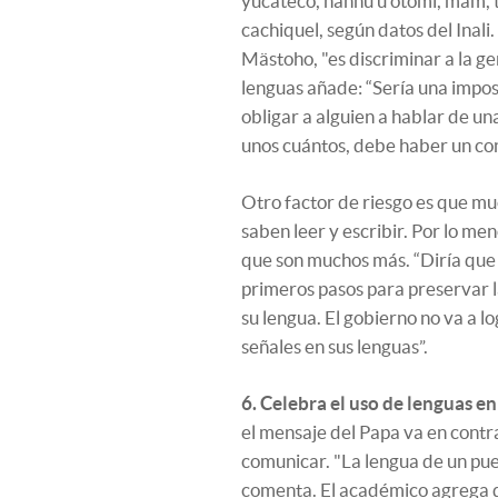
yucateco, ñahñú u otomí, mam, toj
cachiquel, según datos del Inali
Mästoho, "es discriminar a la ge
lenguas añade: “Sería una impos
obligar a alguien a hablar de un
unos cuántos, debe haber un co
Otro factor de riesgo es que mu
saben leer y escribir. Por lo m
que son muchos más. “Diría que 
primeros pasos para preservar la
su lengua. El gobierno no va a 
señales en sus lenguas”.
6. Celebra el uso de lenguas e
el mensaje del Papa va en contra 
comunicar. "La lengua de un pueb
comenta. El académico agrega 