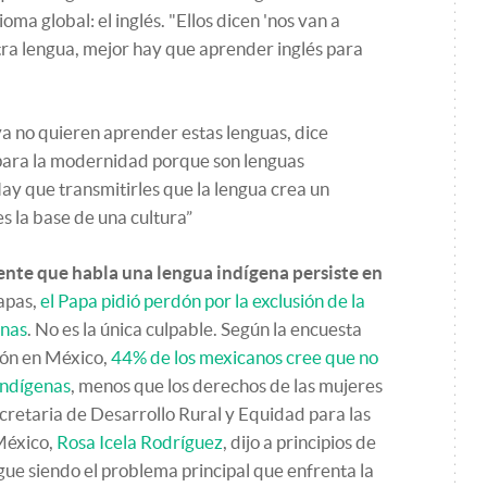
ma global: el inglés. "Ellos dicen 'nos van a
ra lengua, mejor hay que aprender inglés para
a no quieren aprender estas lenguas, dice
 para la modernidad porque son lenguas
Hay que transmitirles que la lengua crea un
es la base de una cultura”
gente que habla una lengua indígena persiste en
apas,
el Papa pidió perdón por la exclusión de la
enas
. No es la única culpable. Según la encuesta
ión en México,
44% de los mexicanos cree que no
 indígenas
, menos que los derechos de las mujeres
retaria de Desarrollo Rural y Equidad para las
México,
Rosa Icela Rodríguez
, dijo a principios de
gue siendo el problema principal que enfrenta la