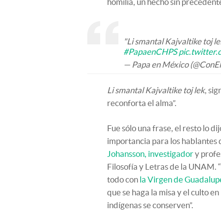
homilía, un hecho sin precedentes
"Li smantal Kajvaltike toj l
#PapaenCHPS
pic.twitte
— Papa en México (@ConE
Li smantal Kajvaltike toj lek
, si
reconforta el alma”.
Fue sólo una frase, el resto lo d
importancia para los hablantes 
Johansson, investigador
y profe
Filosofía y Letras de la UNAM. 
todo con
la Virgen de Guadalup
que se haga la misa y el culto en
indígenas se conserven”.