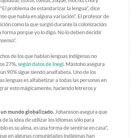
olabal, tsotsil, tseltal, zoque, mochó, chol y
. "El problema de estandarizar la lengua", dice
nte que habla en alguna variación". El profesor de
ición como la que surgió durante la colonización:
a forma porque yo lo digo. No lo deben decidir
nsenso”.
chos de los que hablan lenguas indígenas no
enos 27%,
según datos de Inegi.
Mästoho asegura
un 90% sigue siendo analfabeta. Uno de los
s lenguas es alfabetizar a todas las personas en
lograr esto mágicamente, haciendo letreros y
n un mundo globalizado.
Johansson asegura que
de la idea de utilizar los idiomas sólo para
lo es su alma, es una forma de sentirse en casa",
que en algunas comunidades indígenas han