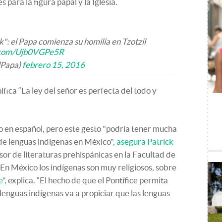
 para la figura papal y la Iglesia.
ek": el Papa comienza su homilía en Tzotzil
r.com/Ujb0VGPe5R
lPapa)
febrero 15, 2016
gnifica “La ley del señor es perfecta del todo y
ijo en español, pero este gesto "podría tener mucha
de lenguas indígenas en México",
asegura Patrick
sor de literaturas prehispánicas en la Facultad de
“En México los indígenas son muy religiosos, sobre
e
”, explica. “El hecho de que el Pontífice permita
 lenguas indígenas va a propiciar que las lenguas