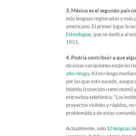
3. México es el segundo país c
más lenguas registradas y más p
americano. El primer lugar lo o
Ethnologue
, que se dedica al e
1951.
4. Podría contribuir a que alg
de estas variaciones están en ri
alto riesgo
, 43 en riesgo median
por las que esto sucede, asegur
hñähñu (conocido como otomí) y
entrevista telefónica. “Los inst
proyectos visibles y rápidos, no 
problemática de estas comunid
Actualmente, solo
10 lenguas ti