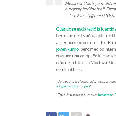
Messi sent his 5 year old f
autographed football. Dre
— Leo Messi (@messi10sta
Cuando se esclareció la identid
hermano de 15 años, quien le hiz
argentino con un rotulador. En
joven kurdo
, pero medios inte
tras una una campaña iniciada e
niño de la foto era Murtaza. Un
con final feliz.
* Para que no te pierdas nada, nosotros te m
telegram.me/verneelpais
!
* También puedes seguirnos en
Instagram
y
F