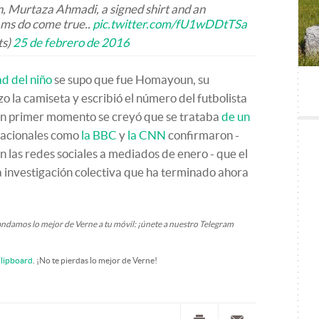
an, Murtaza Ahmadi, a signed shirt and an
ams do come true..
pic.twitter.com/fU1wDDtTSa
ts)
25 de febrero de 2016
ad del niño
se supo que fue Homayoun, su
o la camiseta y escribió el número del futbolista
 un primer momento se creyó que se trataba
de un
rnacionales como
la BBC
y
la CNN
confirmaron -
n las redes sociales a mediados de enero - que el
a investigación colectiva que ha terminado ahora
andamos lo mejor de Verne a tu móvil: ¡únete a nuestro
Telegram
lipboard
. ¡No te pierdas lo mejor de Verne!