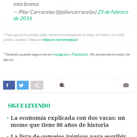
esta broma.
— Pilar Carracelas (@pilarcarracelas)
25 de febrero
de 2016
* Para que no te pierdas nada, nosotros te mandamos lo mejor de Verne a tu móvil:
¡únete a nuestro Telegram
telegram.me/verneelpais
!
* También puedes seguirnos en
Instagram
y
Flipboard
. ¡No te pierdas lo mejor de
Verne!
SIGUE LEYENDO
La economía explicada con dos vacas: un
meme que tiene 80 años de historia
La lista de consejos irónicos para escribir