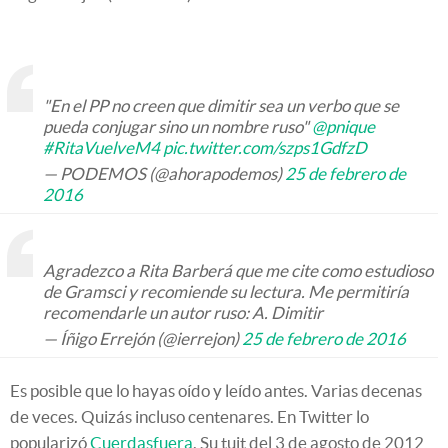
"En el PP no creen que dimitir sea un verbo que se
pueda conjugar sino un nombre ruso"
@pnique
#RitaVuelveM4
pic.twitter.com/szps1GdfzD
— PODEMOS (@ahorapodemos)
25 de febrero de
2016
Agradezco a Rita Barberá que me cite como estudioso
de Gramsci y recomiende su lectura. Me permitiría
recomendarle un autor ruso: A. Dimitir
— Íñigo Errejón (@ierrejon)
25 de febrero de 2016
Es posible que lo hayas oído y leído antes. Varias decenas
de veces. Quizás incluso centenares. En Twitter lo
popularizó
Cuerdasfuera
. Su tuit del 3 de agosto de 2012