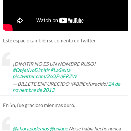
Este espacio también se comentó en Twitter.
¡DIMITIR NO ES UN NOMBRE RUSO!
#ObjetivoDimitir
#LaSexta
pic.twitter.com/3cQFvjFR2W
— BILLETE ENFURECIDO (@BillEnfurecido)
24 de
noviembre de 2013
En fin, fue gracioso mientras duró.
@ahorapodemos
@pnique
No se había hecho nunca