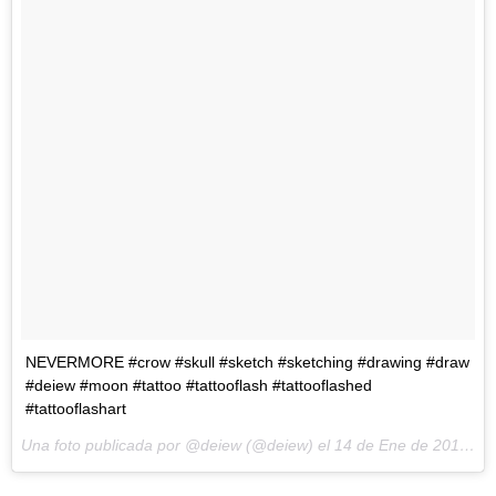
NEVERMORE #crow #skull #sketch #sketching #drawing #draw
#deiew #moon #tattoo #tattooflash #tattooflashed
#tattooflashart
Una foto publicada por @deiew (@deiew) el
14 de Ene de 2016 a la(s) 1:43 PST