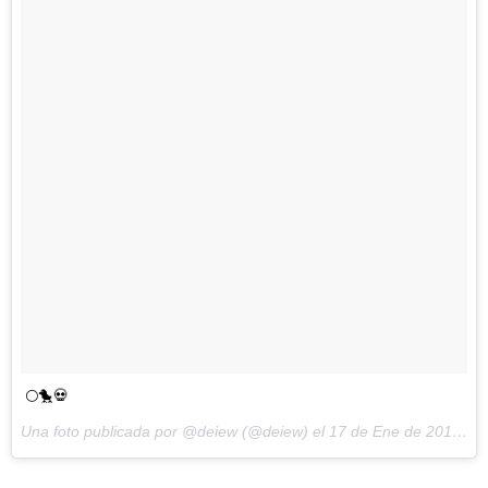
🌕🐤💀
Una foto publicada por @deiew (@deiew) el
17 de Ene de 2016 a la(s) 2:52 PST