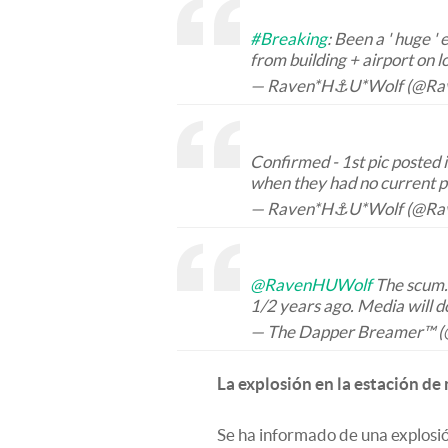
#Breaking
: Been a ' huge '
from building + airport on
— Raven*H⚓️U*Wolf (@R
Confirmed - 1st pic posted i
when they had no current pi
— Raven*H⚓️U*Wolf (@R
@RavenHUWolf
The scum. 
1/2 years ago. Media will d
— The Dapper Breamer™ (
La explosión en la estación d
Se ha informado de una explosió