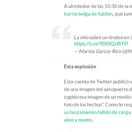
A alrededor de las 10:30 de la
barrio belga de Sablon
, que ta
La info sobre un tiroteo en 
https://t.co/9D0IQzBiYO
— Marina García-Rico (@
Esta explosión
Esta cuenta de Twitter publicó u
de una imagen del aeropuerto d
cogido esa imagen de un medio 
foto de los hechos”. Como le res
un lanzamiento fallido de carga 
años y medio
.