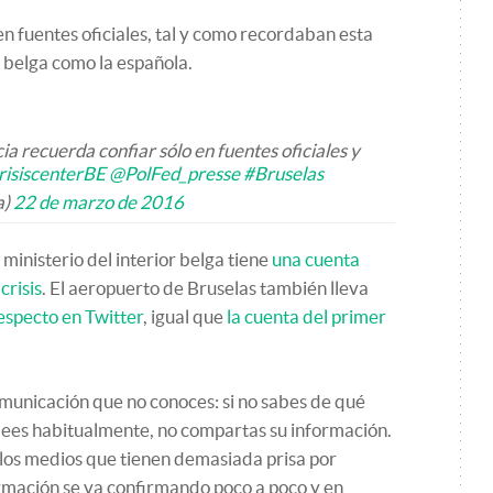
n fuentes oficiales, tal y como recordaban esta
l belga como la española.
a recuerda confiar sólo en fuentes oficiales y
isiscenterBE
@PolFed_presse
#Bruselas
a)
22 de marzo de 2016
 ministerio del interior belga tiene
una cuenta
crisis
. El aeropuerto de Bruselas también lleva
especto en Twitter
, igual que
la cuenta del primer
omunicación que no conoces: si no sabes de qué
lo lees habitualmente, no compartas su información.
los medios que tienen demasiada prisa por
formación se va confirmando poco a poco y en