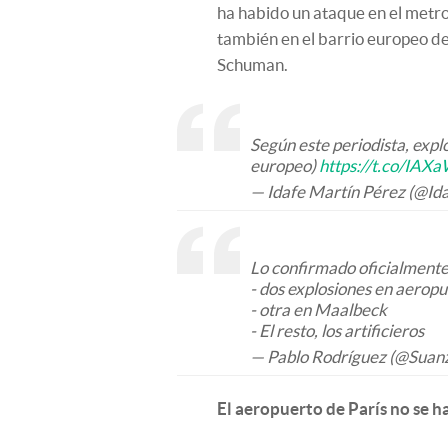
ha habido un ataque en el metr
también en el barrio europeo de
Schuman.
Según este periodista, expl
europeo)
https://t.co/IA
— Idafe Martín Pérez (@Id
Lo confirmado oficialmente
- dos explosiones en aero
- otra en Maalbeck
- El resto, los artificieros
— Pablo Rodríguez (@Suan
El aeropuerto de París no se h