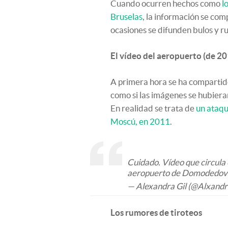
Cuando ocurren hechos como
l
Bruselas
, la información se com
ocasiones se difunden bulos y r
El vídeo del aeropuerto (de 20
A primera hora se ha compartido
como si las imágenes se hubier
En realidad se trata de
un ataqu
Moscú, en 2011
.
Cuidado. Vídeo que circula
aeropuerto de Domodedov
— Alexandra Gil (@Alxandr
Los rumores de tiroteos