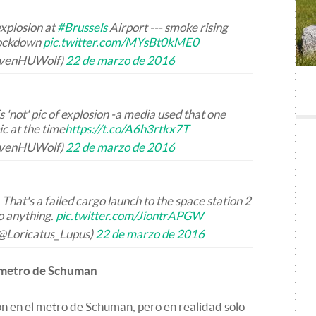
 explosion at
#Brussels
Airport --- smoke rising
 lockdown
pic.twitter.com/MYsBt0kME0
avenHUWolf)
22 de marzo de 2016
s 'not' pic of explosion -a media used that one
c at the time
https://t.co/A6h3rtkx7T
avenHUWolf)
22 de marzo de 2016
That's a failed cargo launch to the space station 2
o anything.
pic.twitter.com/JiontrAPGW
@Loricatus_Lupus)
22 de marzo de 2016
e metro de Schuman
n en el metro de Schuman, pero en realidad solo