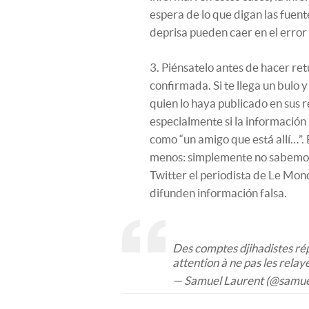
espera de lo que digan las fuent
deprisa pueden caer en el error
3. Piénsatelo antes de hacer ret
confirmada. Si te llega un bulo 
quien lo haya publicado en sus r
especialmente si la información
como “un amigo que está allí…”.
menos: simplemente no sabemos 
Twitter el periodista de Le Mon
difunden información falsa.
Des comptes djihadistes rép
attention à ne pas les relay
— Samuel Laurent (@samue