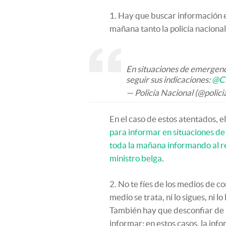
1. Hay que buscar información e
mañana tanto la policía naciona
En situaciones de emergenci
seguir sus indicaciones:
@Cr
— Policía Nacional (@polici
En el caso de estos atentados, el
para informar en situaciones de 
toda la mañana informando al r
ministro belga
.
2. No te fíes de los medios de c
medio se trata, ni lo sigues, ni 
También hay que desconfiar de 
informar: en estos casos, la in