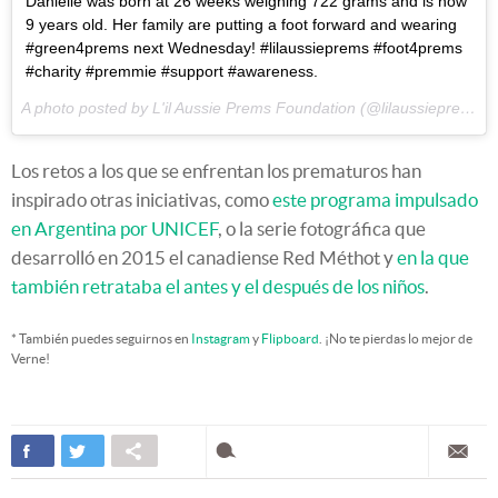
Danielle was born at 26 weeks weighing 722 grams and is now
9 years old. Her family are putting a foot forward and wearing
#green4prems next Wednesday! #lilaussieprems #foot4prems
#charity #premmie #support #awareness.
A photo posted by L'il Aussie Prems Foundation (@lilaussiepremsfoundation) on
Los retos a los que se enfrentan los prematuros han
inspirado otras iniciativas, como
este programa impulsado
en Argentina por UNICEF
, o la serie fotográfica que
desarrolló en 2015 el canadiense Red Méthot y
en la que
también retrataba el antes y el después de los niños
.
* También puedes seguirnos en
Instagram
y
Flipboard
. ¡No te pierdas lo mejor de
Verne!