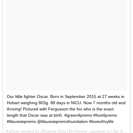
Our little fighter Oscar. Born in September 2015 at 27 weeks in
Hobart weighing 803g. 88 days in NICU. Now 7 months old and
thriving! Pictured with Fergusson the fox who is the exact
length that Oscar was at birth. #green4prems #foot4prems
#lilaussieprems @lilaussiepremsfoundation #loveofmylife
A photo posted by Rhianna King (@rhianna_caroline) on
Apr 9, 2016 at 1:39am PDT