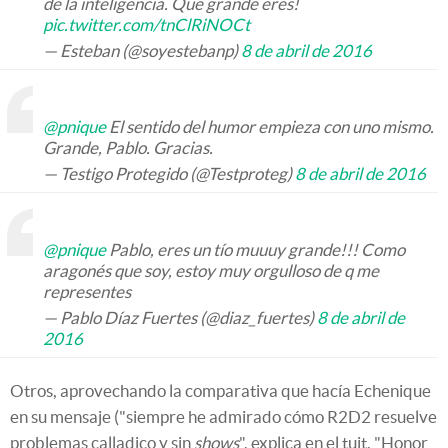
de la inteligencia. Que grande eres!
pic.twitter.com/tnClRiNOCt
— Esteban (@soyestebanp)
8 de abril de 2016
@pnique
El sentido del humor empieza con uno mismo.
Grande, Pablo. Gracias.
— Testigo Protegido (@Testproteg)
8 de abril de 2016
@pnique
Pablo, eres un tío muuuy grande!!! Como
aragonés que soy, estoy muy orgulloso de q me
representes
— Pablo Díaz Fuertes (@diaz_fuertes)
8 de abril de
2016
Otros, aprovechando la comparativa que hacía Echenique
en su mensaje ("siempre he admirado cómo R2D2 resuelve
problemas calladico y sin
shows
", explica en el tuit. "Honor