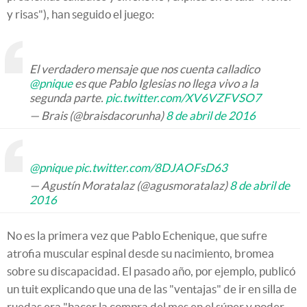
y risas"), han seguido el juego:
El verdadero mensaje que nos cuenta calladico
@pnique
es que Pablo Iglesias no llega vivo a la
segunda parte.
pic.twitter.com/XV6VZFVSO7
— Brais (@braisdacorunha)
8 de abril de 2016
@pnique
pic.twitter.com/8DJAOFsD63
— Agustín Moratalaz (@agusmoratalaz)
8 de abril de
2016
No es la primera vez que Pablo Echenique, que sufre
atrofia muscular espinal desde su nacimiento, bromea
sobre su discapacidad. El pasado año, por ejemplo, publicó
un tuit explicando que una de las "ventajas" de ir en silla de
ruedas era "hacer la compra del mes en el súper y poder