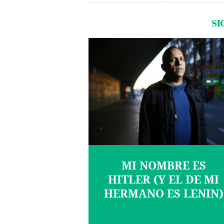
SI
MI NOMBRE ES
HITLER (Y EL DE MI
HERMANO ES LENIN)