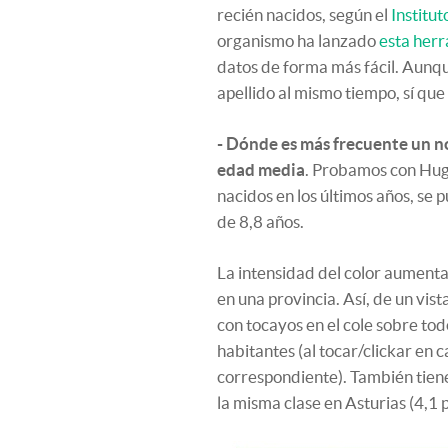
recién nacidos, según el
Institut
organismo ha lanzado
esta herr
datos de forma más fácil. Aun
apellido al mismo tiempo, sí que
- Dónde es más frecuente un no
edad media
. Probamos con Hug
nacidos en los últimos años, se
de
8,8
años.
La intensidad del color aument
en una provincia. Así, de un vi
con tocayos en el cole sobre to
habitantes (al tocar/clickar en
correspondiente). También tiene
la misma clase en Asturias (4,1 p