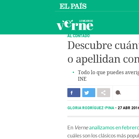
AL CONTADO
Descubre cuánt
o apellidan co
Todo lo que puedes averig
INE
GLORIA RODRÍGUEZ-PINA
27 ABR 2016
En
Verne
analizamos en febrer
cuáles son los clásicos más popul