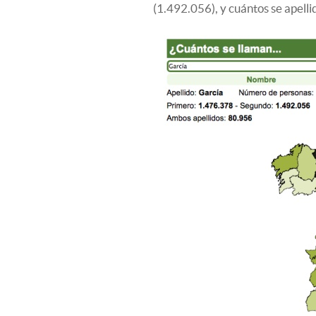
(
1.492.056
), y cuántos se apell