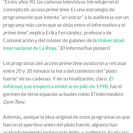
“En los años 90, las cadenas televisivas introdujeron el
concepto de
access prime time
. Es una estrategia de
programación que intenta “arrastrar” a la audiencia con un
programa más corto que se sitúa entre el informativo y el
prime time
”, explica Erika Fernández, profesora de
Comunicación y del máster de guiones de la
Universidad
Internacional de La Rioja
. “
El Informal
fue pionero”.
Los programas del
access prime time
ayudaron a retrasar
entre 20 y 30 minutos la hora del comienzo del “plato
fuerte” de las cadenas. Y de su finalización, claro.
El
Informal,
que empezó a emitirse en julio de 1998
, fue el
germen de otros espacios actuales como
El Intermedio
o
Gym Tony
.
Además, aunque la idea original de estos programas es que
fueran el aperitivo antes del plato fuerte, algunos han
acabado teniendo incluso más éxito, y audiencia. Es el caso