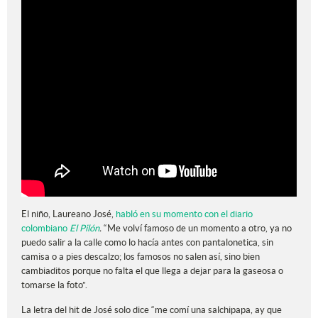
El niño, Laureano José,
habló en su momento con el diario
colombiano
El Pilón
.
“Me volví famoso de un momento a otro, ya no
puedo salir a la calle como lo hacía antes con pantalonetica, sin
camisa o a pies descalzo; los famosos no salen así, sino bien
cambiaditos porque no falta el que llega a dejar para la gaseosa o
tomarse la foto”.
La letra del hit de José solo dice “me comí una salchipapa, ay que