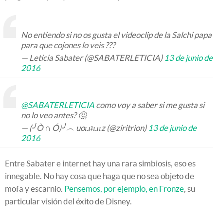
No entiendo si no os gusta el videoclip de la Salchi papa
para que cojones lo veis ???
— Leticia Sabater (@SABATERLETICIA)
13 de junio de
2016
@SABATERLETICIA
como voy a saber si me gusta si
no lo veo antes? 🤔
— (╯Ò ∩ Ó)╯︵ uoıɹʇıɹız (@ziritrion)
13 de junio de
2016
Entre Sabater e internet hay una rara simbiosis, eso es
innegable. No hay cosa que haga que no sea objeto de
mofa y escarnio.
Pensemos, por ejemplo, en Fronze
, su
particular visión del éxito de Disney.