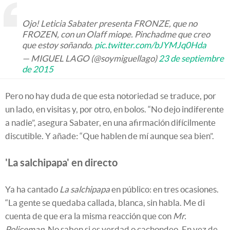
Ojo! Leticia Sabater presenta FRONZE, que no
FROZEN, con un Olaff miope. Pinchadme que creo
que estoy soñando.
pic.twitter.com/bJYMJq0Hda
— MIGUEL LAGO (@soymiguellago)
23 de septiembre
de 2015
Pero no hay duda de que esta notoriedad se traduce, por
un lado, en visitas y, por otro, en bolos. “No dejo indiferente
a nadie”, asegura Sabater, en una afirmación difícilmente
discutible. Y añade: “Que hablen de mí aunque sea bien”.
'La salchipapa' en directo
Ya ha cantado
La salchipapa
en público: en tres ocasiones.
“La gente se quedaba callada, blanca, sin habla. Me di
cuenta de que era la misma reacción que con
Mr.
Policeman.
No saben si es verdad o cachondeo. En vez de