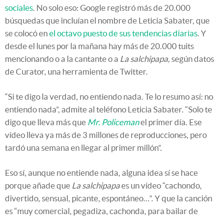
sociales
. No solo eso: Google registró más de 20.000
búsquedas que incluían el nombre de Leticia Sabater, que
se colocó en
el octavo puesto de sus tendencias diarias
. Y
desde el lunes por la mañana hay más de 20.000 tuits
mencionando o a la cantante o a
La salchipapa,
según datos
de Curator, una herramienta de Twitter.
“Si te digo la verdad, no entiendo nada. Te lo resumo así: no
entiendo nada”, admite al teléfono Leticia Sabater. “Solo te
digo que lleva más que
Mr. Policeman
el primer día. Ese
vídeo lleva ya más de 3 millones de reproducciones, pero
tardó una semana en llegar al primer millón”.
Eso sí, aunque no entiende nada, alguna idea sí se hace
porque añade que
La salchipapa
es un vídeo “cachondo,
divertido, sensual, picante, espontáneo…”. Y que la canción
es “muy comercial, pegadiza, cachonda, para bailar de