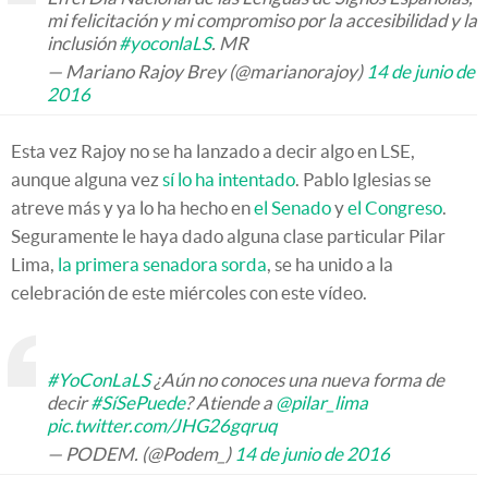
mi felicitación y mi compromiso por la accesibilidad y la
inclusión
#yoconlaLS
. MR
— Mariano Rajoy Brey (@marianorajoy)
14 de junio de
2016
Esta vez Rajoy no se ha lanzado a decir algo en LSE,
aunque alguna vez
sí lo ha intentado
. Pablo Iglesias se
atreve más y ya lo ha hecho en
el Senado
y
el Congreso
.
Seguramente le haya dado alguna clase particular Pilar
Lima,
la primera senadora sorda
, se ha unido a la
celebración de este miércoles con este vídeo.
#YoConLaLS
¿Aún no conoces una nueva forma de
decir
#SíSePuede
? Atiende a
@pilar_lima
pic.twitter.com/JHG26gqruq
— PODEM. (@Podem_)
14 de junio de 2016