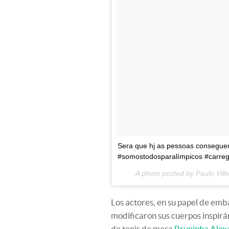
Sera que hj as pessoas consegue
#somostodosparalímpicos #carreg
A photo posted by Paulo Vil
Los actores, en su papel de emb
modificaron sus cuerpos inspirá
de tenis de mesa
Bruninha Alex