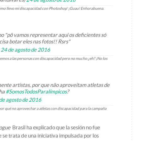
mo llevo mi discapacidad con Photoshop' ¡Guau! Enhorabuena.
po "pô vamos representar aqui os deficientes só
isa botar eles nas fotos!! Rsrs"
)
24 de agosto de 2016
temos a las personas con discapacidad pero no mucho ¿eh? ¡No los
mente artistas, por que não aproveitam atletas de
nha
#SomosTodosParalímpicos
?
de agosto de 2016
 ¿por qué no aprovechar a atletas con discapacidad para la campaña
ogue
Brasil ha explicado que la sesión no fue
 se trata de una iniciativa impulsada por los