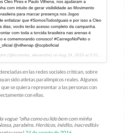
 Cleo Pires e Paulo Vilhena, nos ajudaram a
nha com intuito de gerar visibilidade ao Movimento
brasileira para marcar presença nos Jogos
de enfatizar que #SomosTodosIguais e por isso a Cleo
s dias, vocês terão acesso completo da campanha.
tar com toda a torcida brasileira nas arenas é
ndo e comemorando conosco! #CarregoNoPeito o
oficial @vilhenap @ocpboficial
ndre (@bruninha_alexandre) on
Aug 24, 2016 at 5:51pm PDT
enciadas en las redes sociales critican, sobre
ayan sido atletas paralímpicos reales. Algunos
 que se quiera representar a las personas con
rectamente con ellas.
a vogue "olha como eu lido bem com minha
Nossa, parabéns. Heróicos, inédito, inacreditáv
bantavares)
24 de agosto de 2016