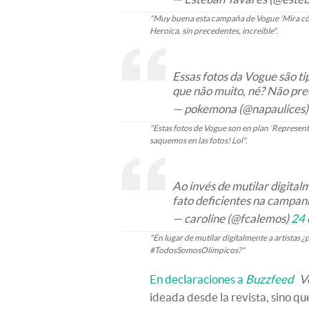
"Muy buena esta campaña de Vogue 'Mira có
Heroica, sin precedentes, increible".
Essas fotos da Vogue são ti
que não muito, né? Não prec
— pokemona (@napaulices
"Estas fotos de Vogue son en plan 'Represen
saquemos en las fotos! Lol".
Ao invés de mutilar digital
fato deficientes na campa
— caroline (@fcalemos)
24 
"En lugar de mutilar digitalmente a artistas
#TodosSomosOlímpicos?"
En declaraciones a
Buzzfeed
V
ideada desde la revista, sino que