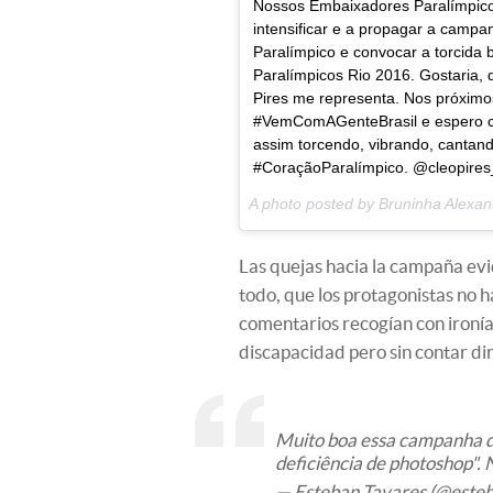
Nossos Embaixadores Paralímpicos
intensificar e a propagar a campa
Paralímpico e convocar a torcida 
Paralímpicos Rio 2016. Gostaria, 
Pires me representa. Nos próximo
#VemComAGenteBrasil e espero con
assim torcendo, vibrando, canta
#CoraçãoParalímpico. @cleopires_
A photo posted by Bruninha Alexa
Las quejas hacia la campaña evid
todo, que los protagonistas no h
comentarios recogían con ironía
discapacidad pero sin contar di
Muito boa essa campanha d
deficiência de photoshop". 
— Esteban Tavares (@este