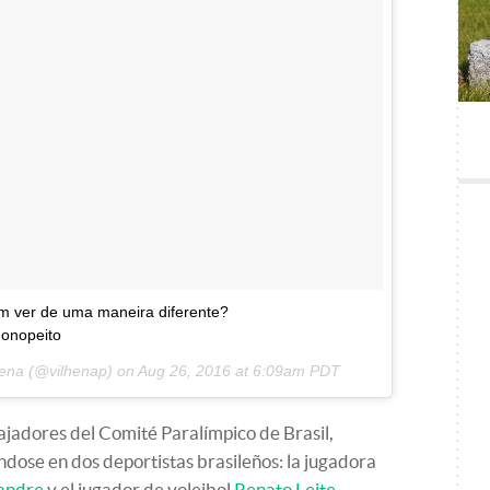
m ver de uma maneira diferente?
onopeito
hena (@vilhenap) on
Aug 26, 2016 at 6:09am PDT
ajadores del Comité Paralímpico de Brasil,
ndose en dos deportistas brasileños: la jugadora
andre
y el jugador de voleibol
Renato Leite
.