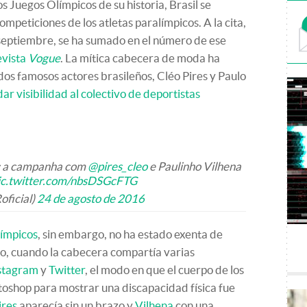
 Juegos Olímpicos de su historia, Brasil se
mpeticiones de los atletas paralímpicos. A la cita,
 septiembre, se ha sumado en el número de ese
evista
Vogue
. La mítica cabecera de moda ha
dos famosos actores brasileños, Cléo Pires y Paulo
ar visibilidad al colectivo de deportistas
: a campanha com
@pires_cleo
e Paulinho Vilhena
ic.twitter.com/nbsDSGcFTG
ficial)
24 de agosto de 2016
ímpicos
, sin embargo, no ha estado exenta de
to, cuando la cabecera compartía varias
nstagram
y
Twitter
, el modo en que el cuerpo de los
toshop para mostrar una discapacidad física fue
ires
aparecía sin un brazo y
Vilhena
con una