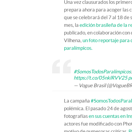
Una vez clausurados los primeros
prepara ahora para acoger las co
que se celebrará del 7 al 18 de
mes, la
edición brasileña de la r
publicado, en colaboración con 
Vilhena,
un foto reportaje para d
paralímpicos.
#SomosTodosParalímpicos
https://t.co/05nklRVV25
p
— Vogue Brasil (@VogueBRo
La campaña
#SomosTodosParal
polémica. El pasado 24 de agos
fotografías
en sus cuentas en I
actores fue modificado con Pho
motivo de numerosas críticas.
P