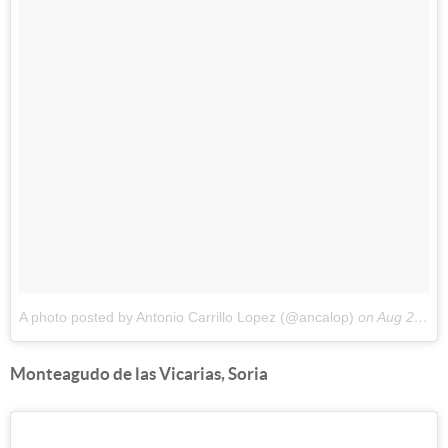
A photo posted by Antonio Carrillo Lopez (@ancalop)
on
Aug 29, 2016 at 7:05am PDT
Monteagudo de las Vicarias, Soria