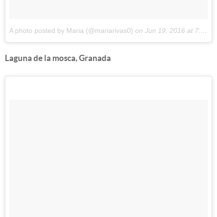
A photo posted by Maria (@mariarivas0)
on
Jun 19, 2016 at 7:41am PDT
Laguna de la mosca, Granada