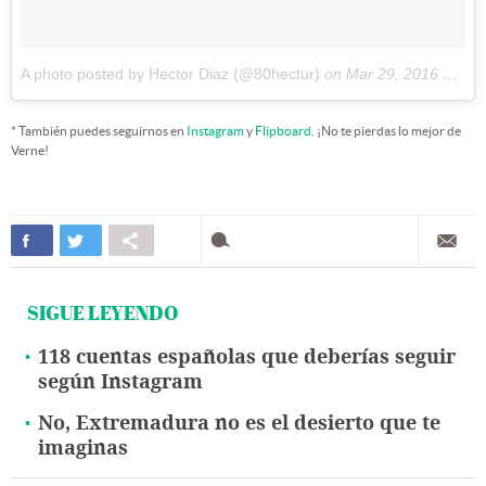
A photo posted by Hector Diaz (@80hectur)
on
Mar 29, 2016 at 12:44pm PDT
* También puedes seguirnos en
Instagram
y
Flipboard
. ¡No te pierdas lo mejor de
Verne!
SIGUE LEYENDO
118 cuentas españolas que deberías seguir
según Instagram
No, Extremadura no es el desierto que te
imaginas