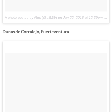
A photo posted by Alex (@alik69)
on
Jan 22, 2016 at 12:39pm PST
Dunas de Corralejo, Fuerteventura