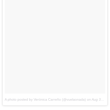
A photo posted by Verónica Carreño (@vuelaonada)
on
Aug 31, 2016 at 2:47pm PDT