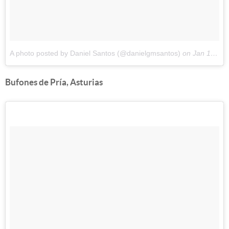
A photo posted by Daniel Santos (@danielgmsantos)
on
Jan 16, 2016 at 3:53am PST
Bufones de Pría, Asturias