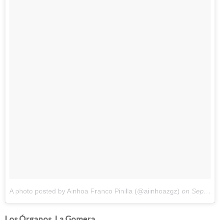
A photo posted by Ainhoa Franco Pinilla (@aiinhoazgz)
on
Sep 8, 2016 at 9:02am PDT
Los Órganos, La Gomera