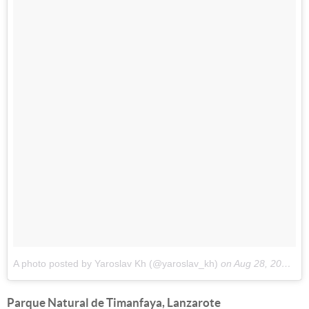
A photo posted by Yaroslav Kh (@yaroslav_kh)
on
Aug 28, 2016 at 9:05am PDT
Parque Natural de Timanfaya, Lanzarote