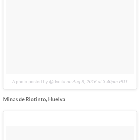
A photo posted by @dvditu
on
Aug 8, 2016 at 3:40pm PDT
Minas de Riotinto, Huelva