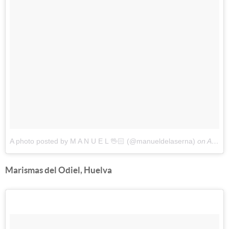
A photo posted by M A N U E L 🖖🏻 (@manueldelaserna)
on
Aug 4, 2015 at 9:13am PDT
Marismas del Odiel, Huelva