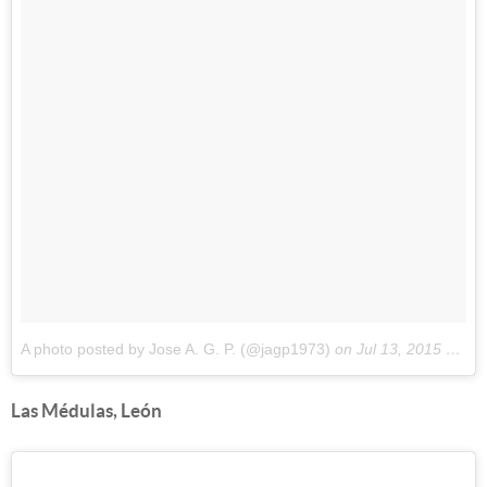
A photo posted by Jose A. G. P. (@jagp1973)
on
Jul 13, 2015 at 10:03pm PDT
Las Médulas, León