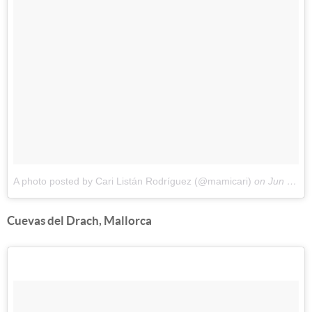
A photo posted by Cari Listán Rodríguez (@mamicari)
on
Jun 1, 2014 at 12:29pm PDT
Cuevas del Drach, Mallorca