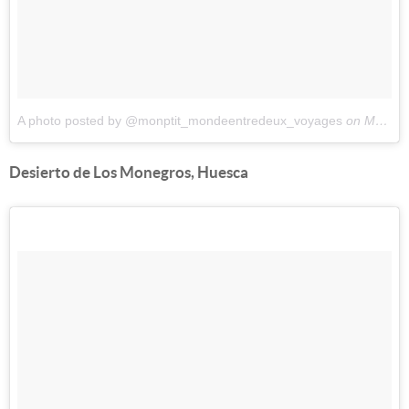
A photo posted by @monptit_mondeentredeux_voyages
on
May 8, 2016 at 6:14am PDT
Desierto de Los Monegros, Huesca