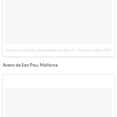
A photo posted by @yoinstante
on
Sep 20, 2015 at 1:46pm PDT
Avenc de Son Pou, Mallorca