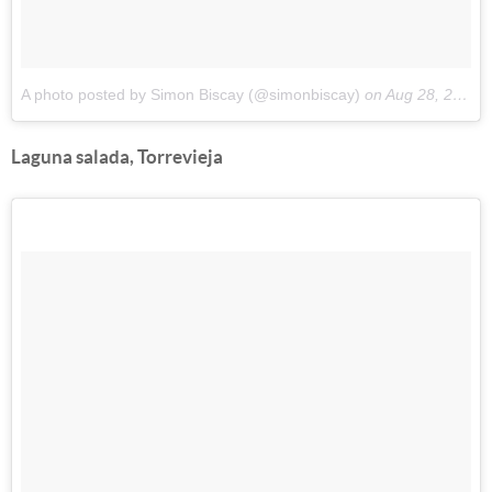
A photo posted by Simon Biscay (@simonbiscay)
on
Aug 28, 2016 at 12:28am PDT
Laguna salada, Torrevieja