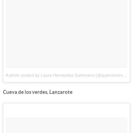
A photo posted by Laura Hernandez Zamorano (@quierovivirviajando)
Cueva de los verdes, Lanzarote