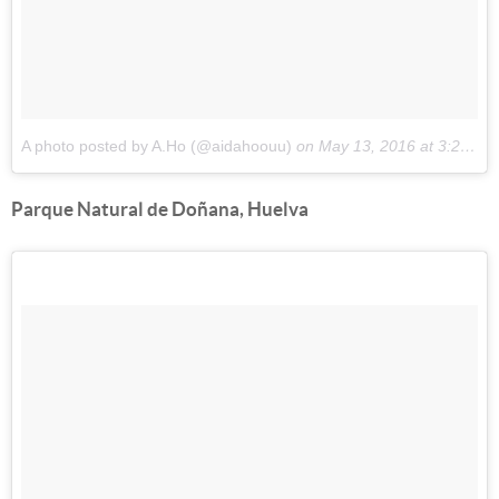
A photo posted by A.Ho (@aidahoouu)
on
May 13, 2016 at 3:23pm PDT
Parque Natural de Doñana, Huelva