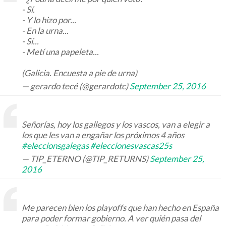
- Sí.
- Y lo hizo por...
- En la urna...
- Sí...
- Metí una papeleta...
(Galicia. Encuesta a pie de urna)
— gerardo tecé (@gerardotc)
September 25, 2016
Señorías, hoy los gallegos y los vascos, van a elegir a
los que les van a engañar los próximos 4 años
#eleccionsgalegas
#eleccionesvascas25s
— TIP_ETERNO (@TIP_RETURNS)
September 25,
2016
Me parecen bien los playoffs que han hecho en España
para poder formar gobierno. A ver quién pasa del