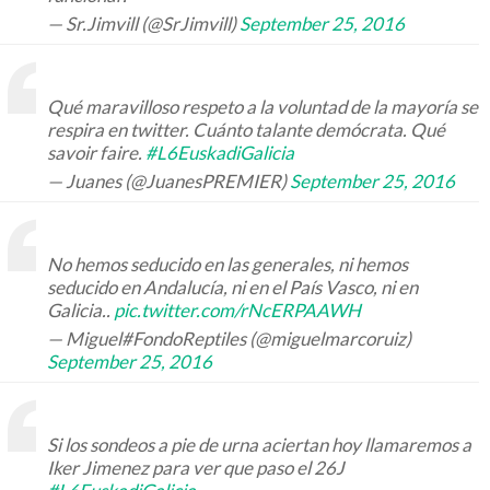
— Sr.Jimvill (@SrJimvill)
September 25, 2016
Qué maravilloso respeto a la voluntad de la mayoría se
respira en twitter. Cuánto talante demócrata. Qué
savoir faire.
#L6EuskadiGalicia
— Juanes (@JuanesPREMIER)
September 25, 2016
No hemos seducido en las generales, ni hemos
seducido en Andalucía, ni en el País Vasco, ni en
Galicia..
pic.twitter.com/rNcERPAAWH
— Miguel#FondoReptiles (@miguelmarcoruiz)
September 25, 2016
Si los sondeos a pie de urna aciertan hoy llamaremos a
Iker Jimenez para ver que paso el 26J