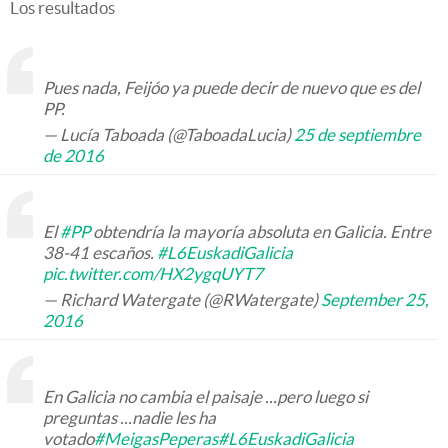
Los resultados
Pues nada, Feijóo ya puede decir de nuevo que es del
PP.
— Lucía Taboada (@TaboadaLucia)
25 de septiembre
de 2016
El
#PP
obtendría la mayoría absoluta en Galicia. Entre
38-41 escaños.
#L6EuskadiGalicia
pic.twitter.com/HX2ygqUYT7
— Richard Watergate (@RWatergate)
September 25,
2016
En Galicia no cambia el paisaje ...pero luego si
preguntas ...nadie les ha
votado
#MeigasPeperas
#L6EuskadiGalicia