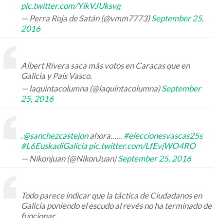
pic.twitter.com/YikVJUksvg
— Perra Roja de Satán (@vmm7773)
September 25,
2016
Albert Rivera saca más votos en Caracas que en
Galicia y País Vasco.
— laquintacolumna (@laquintacolumna)
September
25, 2016
.
@sanchezcastejon
ahora......
#eleccionesvascas25s
#L6EuskadiGalicia
pic.twitter.com/LfEvjWO4RO
— Nikonjuan (@NikonJuan)
September 25, 2016
Todo parece indicar que la táctica de Ciudadanos en
Galicia poniendo el escudo al revés no ha terminado de
funcionar.