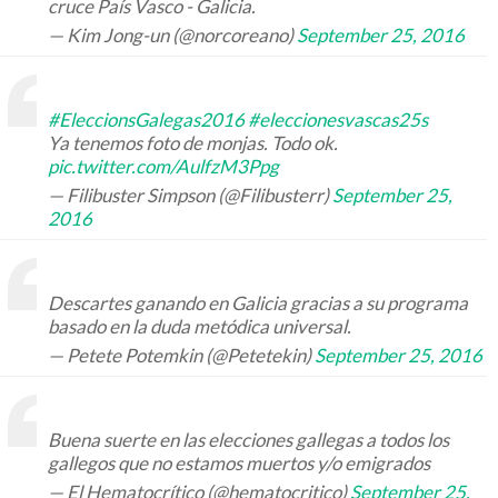
cruce País Vasco - Galicia.
— Kim Jong-un (@norcoreano)
September 25, 2016
#EleccionsGalegas2016
#eleccionesvascas25s
Ya tenemos foto de monjas. Todo ok.
pic.twitter.com/AulfzM3Ppg
— Filibuster Simpson (@Filibusterr)
September 25,
2016
Descartes ganando en Galicia gracias a su programa
basado en la duda metódica universal.
— Petete Potemkin (@Petetekin)
September 25, 2016
Buena suerte en las elecciones gallegas a todos los
gallegos que no estamos muertos y/o emigrados
— El Hematocrítico (@hematocritico)
September 25,