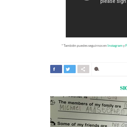
* También puedes seguirnos en
Instagram
y
F
SI