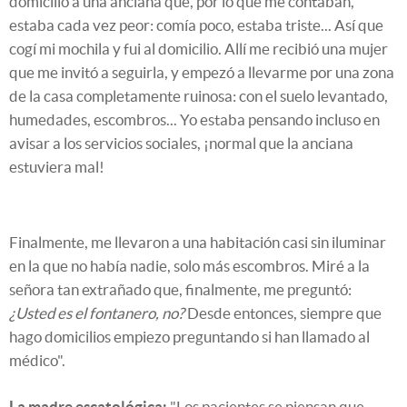
domicilio a una anciana que, por lo que me contaban,
estaba cada vez peor: comía poco, estaba triste... Así que
cogí mi mochila y fui al domicilio. Allí me recibió una mujer
que me invitó a seguirla, y empezó a llevarme por una zona
de la casa completamente ruinosa: con el suelo levantado,
humedades, escombros... Yo estaba pensando incluso en
avisar a los servicios sociales, ¡normal que la anciana
estuviera mal!
Finalmente, me llevaron a una habitación casi sin iluminar
en la que no había nadie, solo más escombros. Miré a la
señora tan extrañado que, finalmente, me preguntó:
¿Usted es el fontanero, no?
Desde entonces, siempre que
hago domicilios empiezo preguntando si han llamado al
médico".
La madre escatológica:
"Los pacientes se piensan que,