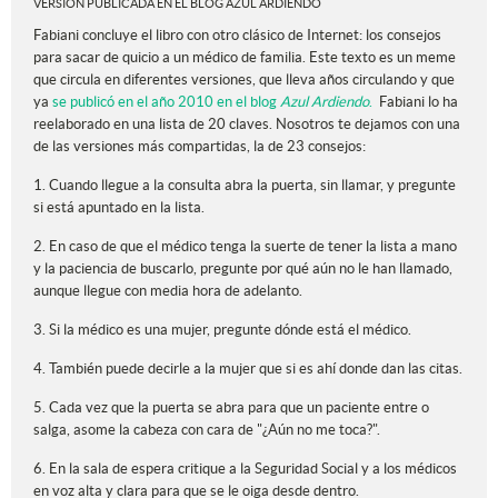
VERSIÓN PUBLICADA EN EL BLOG AZUL ARDIENDO
Fabiani concluye el libro con otro clásico de Internet: los consejos
para sacar de quicio a un médico de familia. Este texto es un meme
que circula en diferentes versiones, que lleva años circulando y que
ya
se publicó en el año 2010 en el blog
Azul Ardiendo
.
Fabiani lo ha
reelaborado en una lista de 20 claves. Nosotros te dejamos con una
de las versiones más compartidas, la de 23 consejos:
1. Cuando llegue a la consulta abra la puerta, sin llamar, y pregunte
si está apuntado en la lista.
2. En caso de que el médico tenga la suerte de tener la lista a mano
y la paciencia de buscarlo, pregunte por qué aún no le han llamado,
aunque llegue con media hora de adelanto.
3. Si la médico es una mujer, pregunte dónde está el médico.
4. También puede decirle a la mujer que si es ahí donde dan las citas.
5. Cada vez que la puerta se abra para que un paciente entre o
salga, asome la cabeza con cara de "¿Aún no me toca?".
6. En la sala de espera critique a la Seguridad Social y a los médicos
en voz alta y clara para que se le oiga desde dentro.