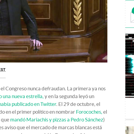
EST
n el Congreso nunca defraudan. La primera ya nos
o una nueva estrella,
y en la segunda leyó un
abía publicado en Twitter
. El 29 de octubre, el
do en el primer político en nombrar
Forocoches,
el
l que
mandó Mariachis y pizzas a Pedro Sánchez
)
Les aviso que el mercado de marcas blancas está