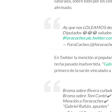
saturada, sobre todo por los cín
afirmado.
Ay que nos LOLEAMOS del t
Diputados 😂😂😂 saludos
#forocoches
pic.twitter.c
— ForoCoches (@forococh
En Twitter la mención al popular
no ha pasado inadvertida. "
Gabr
primero de la tarde vinculado a 
Broma sobre Rivera cuñad
Broma sobre Toni Cantó ✔️
Mención a Forocoches ✔️
"Gabriel Rufián, apuntes"