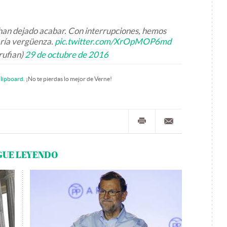
 han dejado acabar. Con interrupciones, hemos
aría vergüenza.
pic.twitter.com/XrOpMOP6md
rufian)
29 de octubre de 2016
lipboard
. ¡No te pierdas lo mejor de Verne!
GUE LEYENDO