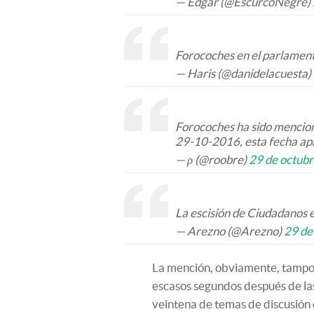
— Edgar (@EscurcoNegre)
Forocoches en el parlament
— Haris (@danidelacuesta)
Forocoches ha sido mencion
29-10-2016, esta fecha apar
— ρ (@roobre)
29 de octub
La escisión de Ciudadano
— Arezno (@Arezno)
29 de
La mención, obviamente, tampo
escasos segundos después de las
veintena de temas de discusión 