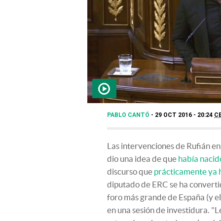
PABLO CANTÓ
29 OCT 2016 - 20:24
C
Las intervenciones de Rufián e
dio una idea de que
había nacid
discurso que
prácticamente ya h
diputado de ERC se ha converti
foro más grande de España (y e
en una sesión de investidura. "