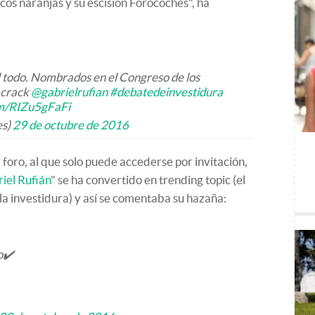
icos naranjas y su escisión Forocoches", ha
odo. Nombrados en el Congreso de los
 crack
@gabrielrufian
#debatedeinvestidura
om/RIZu5gFaFi
es)
29 de octubre de 2016
 foro, al que solo puede accederse por invitación,
iel Rufián
" se ha convertido en trending topic (el
la investidura) y así se comentaba su hazaña:
o✔️