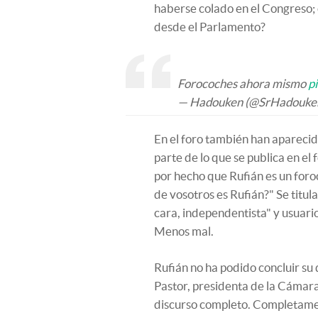
haberse colado en el Congreso; 
desde el Parlamento?
Forocoches ahora mismo
p
— Hadouken (@SrHadouke
En el foro también han aparec
parte de lo que se publica en el
por hecho que Rufián es un foro
de vosotros es Rufián?" Se titul
cara, independentista" y usuario
Menos mal.
Rufián no ha podido concluir su
Pastor, presidenta de la Cámara,
discurso completo. Completamen