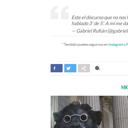
Este el discurso que no nos
hablado 3' de 5'. A mí me d
— Gabriel Rufián (@gabriel
* También puedes seguirnos en
Instagram
y
F
SI