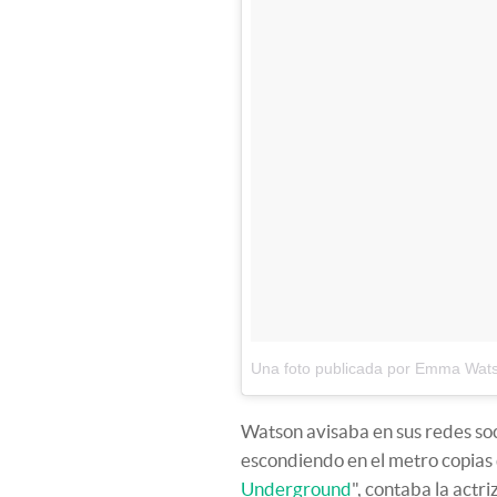
Una foto publicada por Emma Wa
Watson avisaba en sus redes soc
escondiendo en el metro copias
Underground
", contaba la act