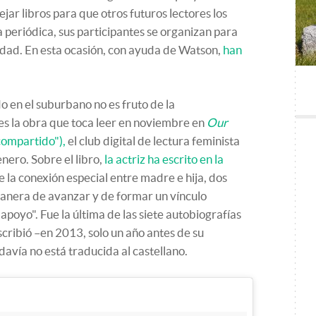
jar libros para que otros futuros lectores los
 periódica, sus participantes se organizan para
iudad. En esta ocasión, con ayuda de Watson,
han
do en el suburbano no es fruto de la
es la obra que toca leer en noviembre en
Our
compartido
"
),
el club digital de lectura feminista
enero. Sobre el libro,
la actriz ha escrito en la
e la conexión especial entre madre e hija, dos
anera de avanzar y de formar un vínculo
poyo". Fue la última de las siete autobiografías
cribió –en 2013, solo un año antes de su
davía no está traducida al castellano.