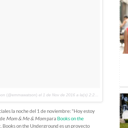
tson (@emmawatson)
el
1 de Nov de 2016 a la(s) 2:29 PDT
iales la noche del 1 de noviembre: "Hoy estoy
 de
Mom & Me & Mom
para
Books on the
riz. Books on the Underground es un proyecto