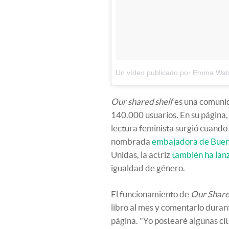
Un vídeo publicado por Emma W
Our shared shelf
es una comunid
140.000 usuarios. En su página,
lectura feminista surgió cuando 
nombrada
embajadora de Buen
Unidas, la actriz
también ha la
igualdad de género.
El funcionamiento de
Our Share
libro al mes y comentarlo duran
página. "Yo postearé algunas ci