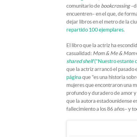
comunitario de
bookcrossing
–de
encuentren– en el que, de forma
dejar libros en el metro de la c
repartido 100 ejemplares
.
El libro que la actriz ha escondi
casualidad:
Mom & Me & Mom
shared shelf
(
"Nuestro estante 
que la actriz arrancó el pasado 
página
que "es una historia sobr
mujeres que encontraron una m
profundo y duradero de amor y a
que la autora estadounidense es
fallecimiento a los 86 años– y to