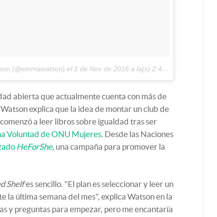
atson (@emmawatson)
el
1 de Nov de 2016 a la(s) 2:40 PDT
ad abierta que actualmente cuenta con más de
 Watson explica que la idea de montar un club de
comenzó a leer libros sobre igualdad tras ser
a Voluntad de ONU Mujeres
. Desde las Naciones
nzado
HeForShe,
una campaña para promover la
d Shelf
es sencillo. "El plan es seleccionar y leer un
te la última semana del mes", explica Watson en la
tas y preguntas para empezar, pero me encantaría