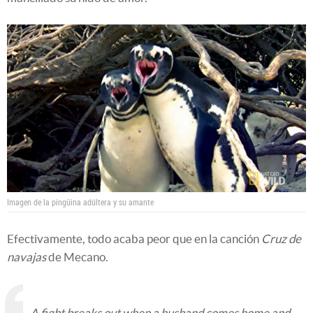
Imagen de la pingüina adúltera y su amante
Efectivamente, todo acaba peor que en la canción
Cruz de
navajas
de Mecano.
A fight breaks out when a husband comes home and