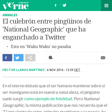
ANIMALES
El culebrón entre pingüinos de
'National Geographic' que ha
enganchado a Twitter
Esto en 'Waku Waku' no pasaba
HÉCTOR LLANOS MARTÍNEZ
6 NOV 2016 - 12:59
CET
En el eterno debate que el ser humano mantiene sobre si
ser monógamo está en nuestra naturaleza, el pingüino
suele surgir
como ejemplo de fidelidad
. Pero
National
Geographic
, la misma publicación que nos recuerda que el
72 por ciento de estos animales mantienen a su pareja, ha