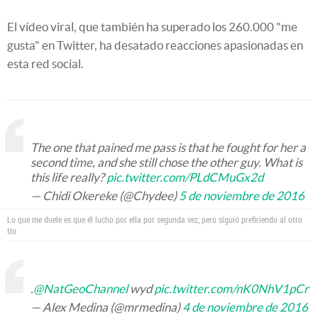
El vídeo viral, que también ha superado los 260.000 "me
gusta" en Twitter, ha desatado reacciones apasionadas en
esta red social.
The one that pained me pass is that he fought for her a
second time, and she still chose the other guy. What is
this life really?
pic.twitter.com/PLdCMuGx2d
— Chidi Okereke (@Chydee)
5 de noviembre de 2016
Lo que me duele es que él lucho por ella por segunda vez, pero siguió prefiriendo al otro
tío
.
@NatGeoChannel
wyd
pic.twitter.com/nK0NhV1pCr
— Alex Medina (@mrmedina)
4 de noviembre de 2016