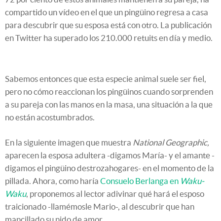
compartido un vídeo en el que un pingüino regresa a casa
para descubrir que su esposa está con otro. La publicación
en Twitter ha superado los 210.000 retuits en día y medio.
Sabemos entonces que esta especie animal suele ser fiel,
pero no cómo reaccionan los pingüinos cuando sorprenden
a su pareja con las manos en la masa, una situación a la que
no están acostumbrados.
En la siguiente imagen que muestra
National Geographic,
aparecen la esposa adultera -digamos María- y el amante -
digamos el pingüino destrozahogares- en el momento de la
pillada. Ahora, como haría
Consuelo Berlanga en
Waku-
Waku
, proponemos al lector adivinar qué hará el esposo
traicionado -llamémosle Mario-, al descubrir que han
mancillado su nido de amor.