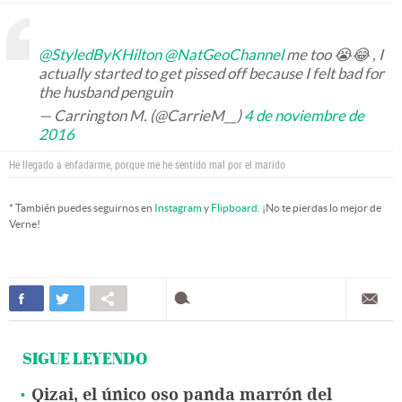
@StyledByKHilton
@NatGeoChannel
me too 😭😂 , I
actually started to get pissed off because I felt bad for
the husband penguin
— Carrington M. (@CarrieM__)
4 de noviembre de
2016
He llegado a enfadarme, porque me he sentido mal por el marido
* También puedes seguirnos en
Instagram
y
Flipboard
. ¡No te pierdas lo mejor de
Verne!
SIGUE LEYENDO
Qizai, el único oso panda marrón del