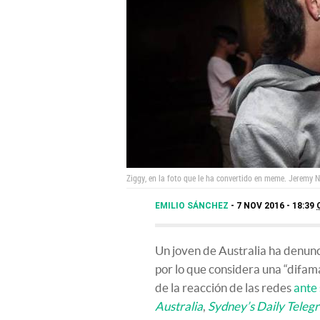
Ziggy, en la foto que le ha convertido en meme.
Jeremy N
EMILIO SÁNCHEZ
7 NOV 2016 - 18:39
Un joven de Australia ha denunc
por lo que considera una “difama
de la reacción de las redes
ante 
Australia
,
Sydney’s Daily Teleg