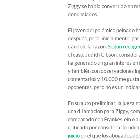
Ziggy se había convertido en m
denunciados.
El joven del polémico peinado h
después, pero, inicialmente, par
dándole la razón.
Según recogen
el caso, Judith Gibson, consider
ha generado un gran interés en
y también con observaciones in
comentarios y 10.000 me gusta, 
oponentes, pero no es un indicat
En su auto preliminar, la jueza 
una difamación para Ziggy, como
comparado con Frankestein o alg
criticado por considerarlo ridícul
juicio
en el que los abogados de