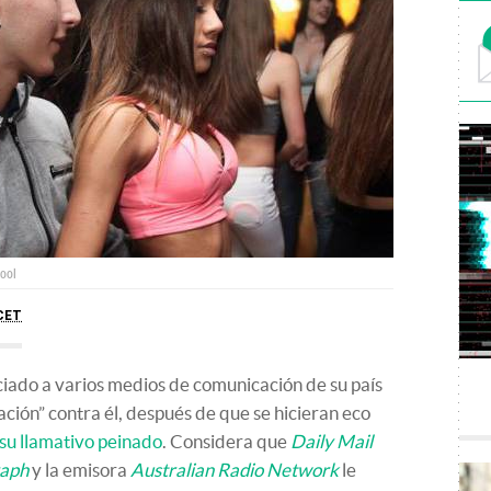
ool
CET
iado a varios medios de comunicación de su país
ción” contra él, después de que se hicieran eco
su llamativo peinado
. Considera que
Daily Mail
raph
y la emisora
Australian Radio Network
le