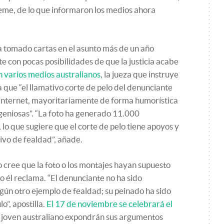
eme, de lo que informaron los medios ahora
a tomado cartas en el asunto más de un año
te con pocas posibilidades de que la justicia acabe
 varios medios australianos
, la jueza que instruye
a que “el llamativo corte de pelo del denunciante
 internet, mayoritariamente de forma humorística
geniosas”. “La foto ha generado 11.000
lo que sugiere que el corte de pelo tiene apoyos y
ivo de fealdad”, añade.
no cree que la foto o los montajes hayan supuesto
 él reclama. “El denunciante no ha sido
ún otro ejemplo de fealdad; su peinado ha sido
o”, apostilla.
El 17 de noviembre se celebrará el
l joven australiano expondrán sus argumentos