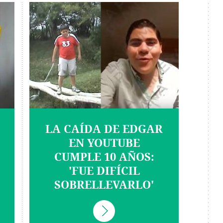
LA CAÍDA DE EDGAR
EN YOUTUBE
CUMPLE 10 AÑOS:
'FUE DIFÍCIL
SOBRELLEVARLO'