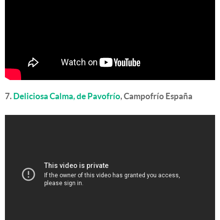
7.
Deliciosa Calma, de Pavofrío
, Campofrío España