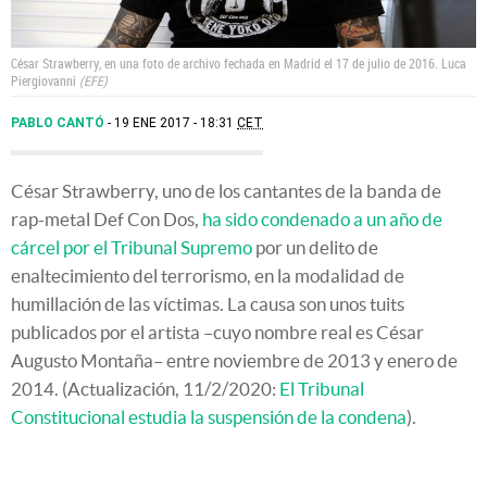
César Strawberry, en una foto de archivo fechada en Madrid el 17 de julio de 2016.
Luca
Piergiovanni
EFE
PABLO CANTÓ
19 ENE 2017 - 18:31
CET
César Strawberry, uno de los cantantes de la banda de
rap-metal Def Con Dos,
ha sido condenado a un año de
cárcel por el Tribunal Supremo
por un delito de
enaltecimiento del terrorismo, en la modalidad de
humillación de las víctimas. La causa son unos tuits
publicados por el artista –cuyo nombre real es César
Augusto Montaña– entre noviembre de 2013 y enero de
2014. (Actualización, 11/2/2020:
El Tribunal
Constitucional estudia la suspensión de la condena
).