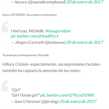
— horace (@sounderemployed)
20 de enero de 2017
Estoy GRITANDO. No puede ni disimularlo
I feel you, Michelle.
#inauguration
pic.twitter.com/jHxsdIl1y1
— Jörgen Camrath (@uniwave)
20 de enero de 2017
Te entiendo perfectamente, Michelle.
Hillary Clinton -especialmente, sus expresiones faciales-
también ha captado la atención de las redes:
"Girl"
"Girl I know girl"
pic.twitter.com/f2YkzyDUWh
— love U forever (@jersing)
20 de enero de 2017