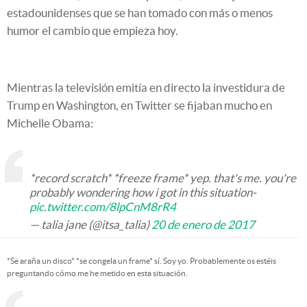
estadounidenses que se han tomado con más o menos
humor el cambio que empieza hoy.
Mientras la televisión emitía en directo la investidura de
Trump en Washington, en Twitter se fijaban mucho en
Michelle Obama:
*record scratch* *freeze frame* yep. that's me. you're
probably wondering how i got in this situation-
pic.twitter.com/8lpCnM8rR4
— talia jane (@itsa_talia)
20 de enero de 2017
*Se araña un disco* *se congela un frame* sí. Soy yo. Probablemente os estéis
preguntando cómo me he metido en esta situación.