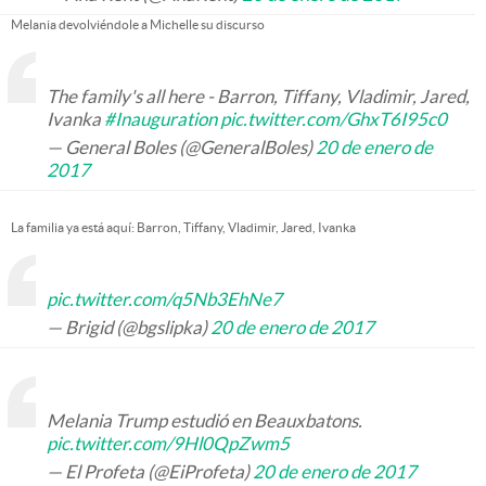
Melania devolviéndole a Michelle su discurso
The family's all here - Barron, Tiffany, Vladimir, Jared,
Ivanka
#Inauguration
pic.twitter.com/GhxT6I95c0
— General Boles (@GeneralBoles)
20 de enero de
2017
La familia ya está aquí: Barron, Tiffany, Vladimir, Jared, Ivanka
pic.twitter.com/q5Nb3EhNe7
— Brigid (@bgslipka)
20 de enero de 2017
Melania Trump estudió en Beauxbatons.
pic.twitter.com/9Hl0QpZwm5
— El Profeta (@EiProfeta)
20 de enero de 2017