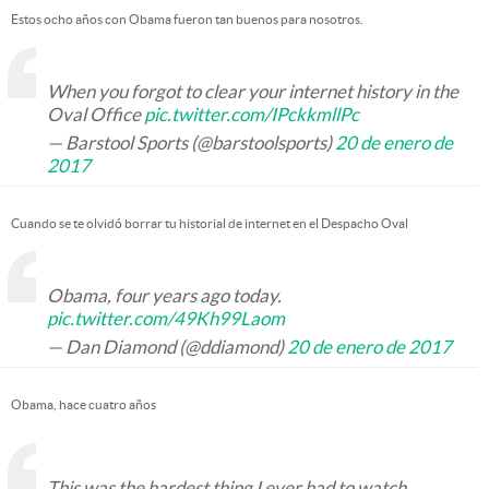
Estos ocho años con Obama fueron tan buenos para nosotros.
When you forgot to clear your internet history in the
Oval Office
pic.twitter.com/IPckkmllPc
— Barstool Sports (@barstoolsports)
20 de enero de
2017
Cuando se te olvidó borrar tu historial de internet en el Despacho Oval
Obama, four years ago today.
pic.twitter.com/49Kh99Laom
— Dan Diamond (@ddiamond)
20 de enero de 2017
Obama, hace cuatro años
This was the hardest thing I ever had to watch