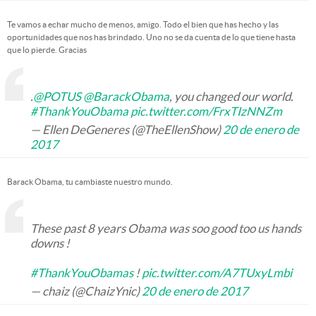
Te vamos a echar mucho de menos, amigo. Todo el bien que has hecho y las
oportunidades que nos has brindado. Uno no se da cuenta de lo que tiene hasta
que lo pierde. Gracias
.
@POTUS
@BarackObama
, you changed our world.
#ThankYouObama
pic.twitter.com/FrxTIzNNZm
— Ellen DeGeneres (@TheEllenShow)
20 de enero de
2017
Barack Obama, tu cambiaste nuestro mundo.
These past 8 years Obama was soo good too us hands
downs !
#ThankYouObamas
!
pic.twitter.com/A7TUxyLmbi
— chaiz (@ChaizYnic)
20 de enero de 2017