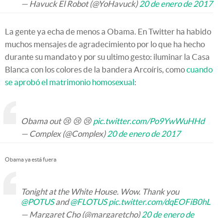
— Havuck El Robot (@YoHavuck)
20 de enero de 2017
La gente ya echa de menos a Obama. En Twitter ha habido
muchos mensajes de agradecimiento por lo que ha hecho
durante su mandato y por su ultimo gesto: iluminar la Casa
Blanca con los colores de la bandera Arcoíris, como
cuando
se aprobó el matrimonio homosexual
:
Obama out 😢 😢 😢
pic.twitter.com/Po9YwWuHHd
— Complex (@Complex)
20 de enero de 2017
Obama ya está fuera
Tonight at the White House. Wow. Thank you
@POTUS
and
@FLOTUS
pic.twitter.com/dqEOFiB0hL
— Margaret Cho (@margaretcho)
20 de enero de