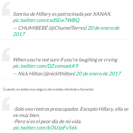
Sonrisa de Hillary es patrocinada por XANAX.
pic.twitter.com/cxdSEw7WBQ
— CHUMIBEBÉ (@ChumelTorres)
20 de enero de
2017
When you're not sure if you're laughing or crying
pic.twitter.com/DZvomoekK9
— Nick Hilton (@nickfthilton)
20 de enero de 2017
Cuando no estás muy seguro de si estás riéndote o llorando
-Solo veo rostros preocupados. Excepto Hillary, ella se
ve muy bien.
-Pero si es el peor día de mi vida.
pic.twitter.com/kOUJpFv56k