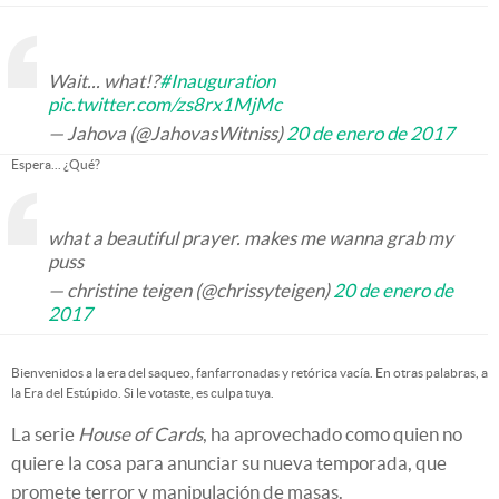
Wait... what!?
#Inauguration
pic.twitter.com/zs8rx1MjMc
— Jahova (@JahovasWitniss)
20 de enero de 2017
Espera... ¿Qué?
what a beautiful prayer. makes me wanna grab my
puss
— christine teigen (@chrissyteigen)
20 de enero de
2017
Bienvenidos a la era del saqueo, fanfarronadas y retórica vacía. En otras palabras, a
la Era del Estúpido. Si le votaste, es culpa tuya.
La serie
House of Cards
, ha aprovechado como quien no
quiere la cosa para anunciar su nueva temporada, que
promete terror y manipulación de masas.