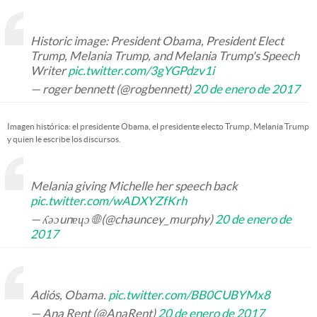
Historic image: President Obama, President Elect
Trump, Melania Trump, and Melania Trump's Speech
Writer
pic.twitter.com/3gYGPdzv1i
— roger bennett (@rogbennett)
20 de enero de 2017
Imagen histórica: el presidente Obama, el presidente electo Trump, Melania Trump
y quien le escribe los discursos.
Melania giving Michelle her speech back
pic.twitter.com/wADXYZfKrh
— ʎǝɔunɐɥɔ 🌐 (@chauncey_murphy)
20 de enero de
2017
Adiós, Obama.
pic.twitter.com/BB0CUBYMx8
— Ana Rent (@AnaRent)
20 de enero de 2017