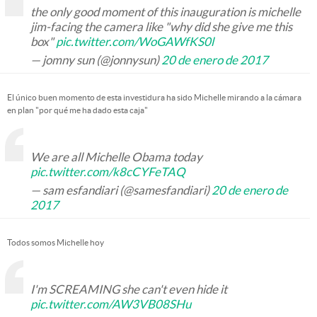
the only good moment of this inauguration is michelle
jim-facing the camera like "why did she give me this
box"
pic.twitter.com/WoGAWfKS0l
— jomny sun (@jonnysun)
20 de enero de 2017
El único buen momento de esta investidura ha sido Michelle mirando a la cámara
en plan "por qué me ha dado esta caja"
We are all Michelle Obama today
pic.twitter.com/k8cCYFeTAQ
— sam esfandiari (@samesfandiari)
20 de enero de
2017
Todos somos Michelle hoy
I'm SCREAMING she can't even hide it
pic.twitter.com/AW3VB08SHu