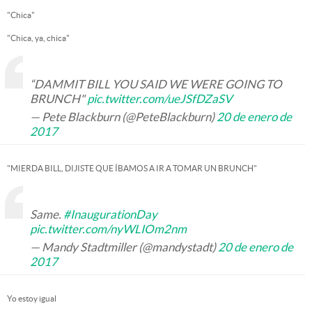
"Chica"
"Chica, ya, chica"
“DAMMIT BILL YOU SAID WE WERE GOING TO
BRUNCH"
pic.twitter.com/ueJSfDZaSV
— Pete Blackburn (@PeteBlackburn)
20 de enero de
2017
"MIERDA BILL, DIJISTE QUE ÍBAMOS A IR A TOMAR UN BRUNCH"
Same.
#InaugurationDay
pic.twitter.com/nyWLIOm2nm
— Mandy Stadtmiller (@mandystadt)
20 de enero de
2017
Yo estoy igual