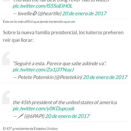
pic.twitter.com/lS5SoEIH0L
— lovelle🥀 (@heartlle)
20 de enero de 2017
Esto es lo más difícil que jamás he tenido que ver
Sobre la nueva familia presidencial, los tuiteros prefieren
reir que llorar:
“Seguiré a esta. Parece que sabe adónde va”.
pic.twitter.com/Za1j3TNuyJ
— Petete Potemkin (@Petetekin)
20 de enero de 2017
the 45th president of the united states of america
pic.twitter.com/y0KDupcusk
— 🗡 (@6PAPl)
20 de enero de 2017
El 45º presidente de Estados Unidos