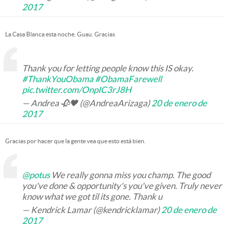
2017
La Casa Blanca esta noche. Guau. Gracias
Thank you for letting people know this IS okay.
#ThankYouObama
#ObamaFarewell
pic.twitter.com/OnpIC3rJ8H
— Andrea 🥀🖤 (@AndreaArizaga)
20 de enero de
2017
Gracias por hacer que la gente vea que esto está bien.
@potus
We really gonna miss you champ. The good
you've done & opportunity's you've given. Truly never
know what we got til its gone. Thank u
— Kendrick Lamar (@kendricklamar)
20 de enero de
2017