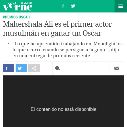
PREMIOS OSCAR
Mahershala Ali es el primer actor
musulmán en ganar un Oscar
"Lo que he aprendido trabajando en 'Moonlight' es
lo que ocurre cuando se persigue a la gente", dijo
en una entrega de premios reciente
El contenido no está disponible
El contenido no está disponible
El contenido no está disponible
El contenido no está disponible
El contenido no está disponible
El contenido no está disponible
El contenido no está disponible
El contenido no está disponible
El contenido no está disponible