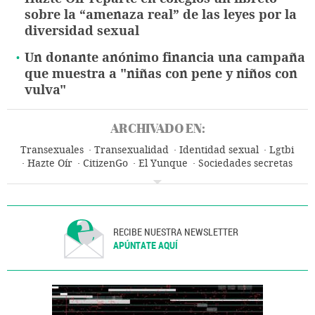
sobre la “amenaza real” de las leyes por la
diversidad sexual
Un donante anónimo financia una campaña
que muestra a "niñas con pene y niños con
vulva"
ARCHIVADO EN:
Transexuales
Transexualidad
Identidad sexual
Lgtbi
Hazte Oír
CitizenGo
El Yunque
Sociedades secretas
Fanatismo
Ultraderecha
Iglesia católica
Cristianismo
Ideologías
Religión
Política
Sociedad
RECIBE NUESTRA NEWSLETTER
APÚNTATE AQUÍ