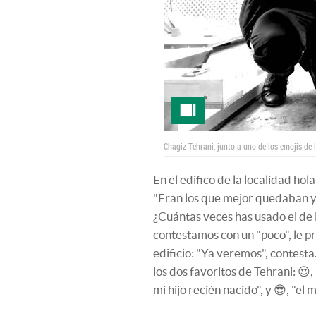
Chagiz Tehrani, junto a uno de los emojis de 
En el edifico de la localidad hol
"Eran los que mejor quedaban y, 
¿Cuántas veces has usado el de 
contestamos con un "poco", le p
edificio: "Ya veremos", contest
los dos favoritos de Tehrani: 
mi hijo recién nacido", y 😎, "el