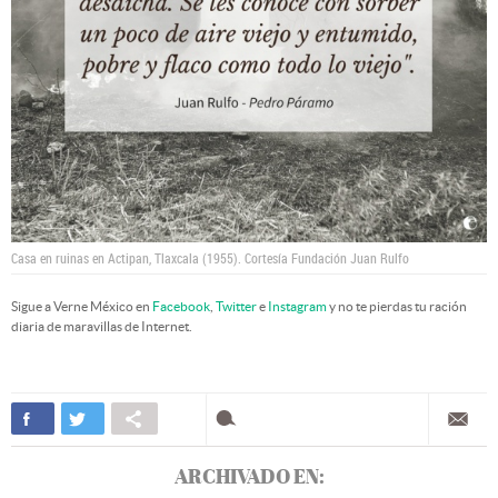
Casa en ruinas en Actipan, Tlaxcala (1955).
Cortesía Fundación Juan Rulfo
Sigue a Verne México en
Facebook
,
Twitter
e
Instagram
y no te pierdas tu ración
diaria de maravillas de Internet.
ARCHIVADO EN: