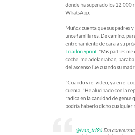
donde ha superado los 12.000 r
WhatsApp.
Muñoz cuenta que sus padres y é
unos familiares. De camino, para
entrenamiento de cara a su pró
Triatlón Sprint
. "Mis padres me
coche: me adelantaban, paraban 
del ascenso fue cuando su madre
"Cuando vi el vídeo, ya en el coc
cuenta. "He alucinado con la re
radica en la cantidad de gente q
podría haberlo dicho cualquier
@ivan_tri96
Esa conversaci