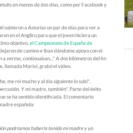
etuits en menos de dos días, como por Facebook y
l subieron a Asturias un par de días para ver a
ron en el Angliru para que el joven hiciera un
ximo objetivo,
el Campeonato de España de
 dejaron de camino e iban dándome apoyo con el
a verme, continuaban..." A dos kilómetros del fin
, llamada Mariví, grabó el vídeo.
he, me reí mucho y al día siguiente lo subí",
percusión. Y mi madre, también". Parte del éxito
ue se ha sentido identificada. El comentario
 madre española:
ón podríamos haberla tenido mi madre y yo