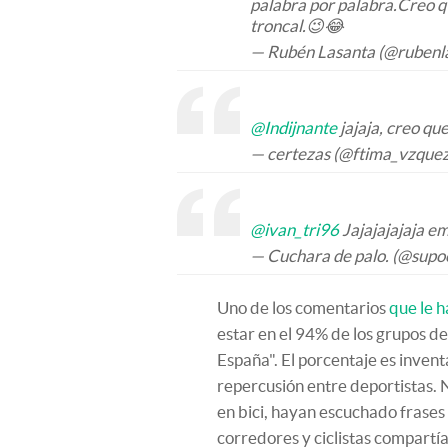
palabra por palabra.Creo q 
troncal.😉😂
— Rubén Lasanta (@rubenl
@Indijnante
jajaja, creo qu
— certezas (@ftima_vzque
@ivan_tri96
Jajajajajaja em
— Cuchara de palo. (@sup
Uno de los comentarios
que le 
estar en el 94% de los grupos d
España". El porcentaje es invent
repercusión entre deportistas. N
en bici, hayan escuchado frases
corredores y ciclistas compartía