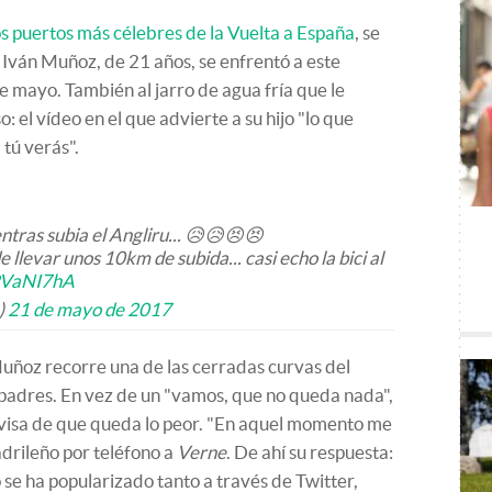
os puertos más célebres de la Vuelta a España
, se
 Iván Muñoz, de 21 años, se enfrentó a este
e mayo. También al jarro de agua fría que le
 el vídeo en el que advierte a su hijo "lo que
tú verás".
ras subia el Angliru... 😥😥😣😣
evar unos 10km de subida... casi echo la bici al
qPVaNI7hA
)
21 de mayo de 2017
uñoz recorre una de las cerradas curvas del
s padres. En vez de un "vamos, que no queda nada",
visa de que queda lo peor. "En aquel momento me
adrileño por teléfono a
Verne
. De ahí su respuesta:
 se ha popularizado tanto a través de Twitter,