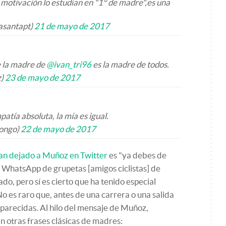
motivación lo estudian en "1° de madre",es una
asantapt)
21 de mayo de 2017
e la madre de
@ivan_tri96
es la madre de todos.
z)
23 de mayo de 2017
patía absoluta, la mía es igual.
oongo)
22 de mayo de 2017
han dejado a Muñoz en Twitter
es "ya debes de
e WhatsApp de grupetas [amigos ciclistas] de
ado, pero sí es cierto que ha tenido especial
o es raro que, antes de una carrera o una salida
 parecidas. Al hilo del mensaje de Muñoz,
n otras frases clásicas de madres: