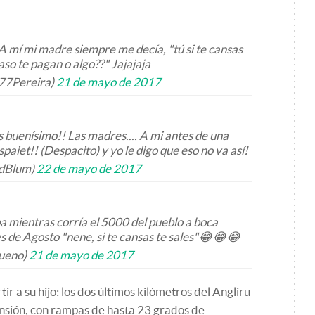
A mí mi madre siempre me decía, "tú si te cansas
caso te pagan o algo??" Jajajaja
77Pereira)
21 de mayo de 2017
s buenísimo!! Las madres.... A mi antes de una
aiet!! (Despacito) y yo le digo que eso no va así!
rdBlum)
22 de mayo de 2017
a mientras corría el 5000 del pueblo a boca
s de Agosto "nene, si te cansas te sales"😂😂😂
ueno)
21 de mayo de 2017
r a su hijo: los dos últimos kilómetros del Angliru
ensión, con rampas de hasta 23 grados de