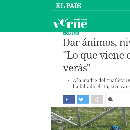
CICLISMO
Dar ánimos, ni
"Lo que viene 
verás"
A la madre del triatleta I
ha faltado el "tú, si te can