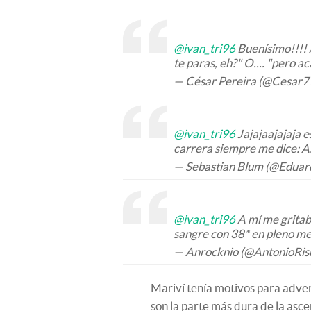
@ivan_tri96
Buenísimo!!!! 
te paras, eh?" O.... "pero a
— César Pereira (@Cesar7
@ivan_tri96
Jajajaajajaja e
carrera siempre me dice: Asp
— Sebastian Blum (@Edua
@ivan_tri96
A mí me gritab
sangre con 38* en pleno me
— Anrocknio (@AntonioRis
Mariví tenía motivos para adverti
son la parte más dura de la asc