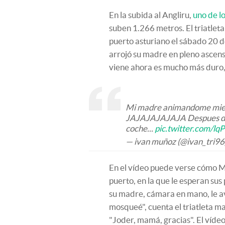
En la subida al Angliru,
uno de l
suben 1.266 metros. El triatleta
puerto asturiano el sábado 20 d
arrojó su madre en pleno ascenso:
viene ahora es mucho más duro, 
Mi madre animandome mient
JAJAJAJAJAJA Despues de ll
coche...
pic.twitter.com/l
— ivan muñoz (@ivan_tri96
En el vídeo puede verse cómo M
puerto, en la que le esperan su
su madre, cámara en mano, le a
mosqueé", cuenta el triatleta m
"Joder, mamá, gracias". El vídeo