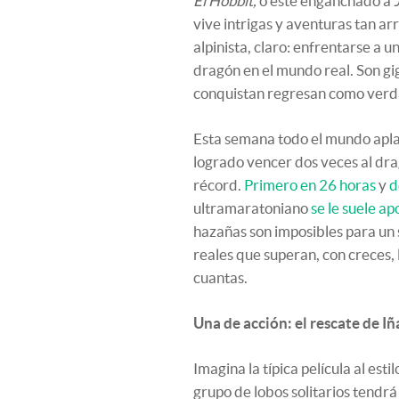
El Hobbit,
o esté enganchado a
vive intrigas y aventuras tan a
alpinista, claro: enfrentarse a 
dragón en el mundo real. Son gig
conquistan regresan como verd
Esta semana todo el mundo aplau
logrado vencer dos veces al dra
récord.
Primero en 26 horas
y
d
ultramaratoniano
se le suele ap
hazañas son imposibles para un 
reales que superan, con creces, 
cuantas.
Una de acción: el rescate de I
Imagina la típica película al esti
grupo de lobos solitarios tendrá