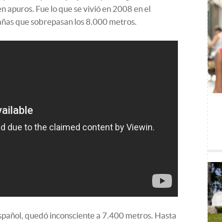
n apuros. Fue lo que se vivió en 2008 en el
ñas que sobrepasan los 8.000 metros.
español, quedó inconsciente a 7.400 metros. Hasta