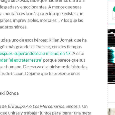
Juego de tronos,
sabe que nadie en su día a día
rriesgadas y emocionantes. A menos que seas
una montaña es lo más parecido que existe a un
antes, imprevisibles, mortales… Y los que las
aderos héroes.
de a uno de esos héroes: Kilian Jornet, que ha
gón más grande, el Everest, con dos tiempos
espués, superándose a sí mismo, en 17
. A este
odar “el extraterrestre”
porque parece que sus
ser humano. De eso va el alpinismo: de historias
las de ficción. Déjame que te presente unas
ñaki Ochoa
lo de
El Equipo A
o
Los Mercenarios
. Sinopsis: Un
 que unirse y trabajar juntos para lograr una meta