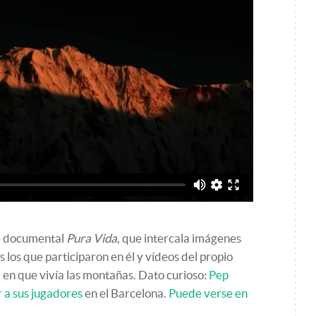
le documental
Pura Vida
, que intercala imágenes
s los que participaron en él y vídeos del propio
 en que vivía las montañas. Dato curioso:
Pep
r a sus jugadores
en el Barcelona.
Puede verse en