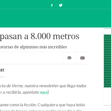
 pasan a 8.000 metros
istorias de alpinismo más increíbles
EST
arta de Verne, nuestra newsletter que llega todos
r a recibirla, apúntate
aquí
]
.
nante como la ficción. Cualquiera que haya leído