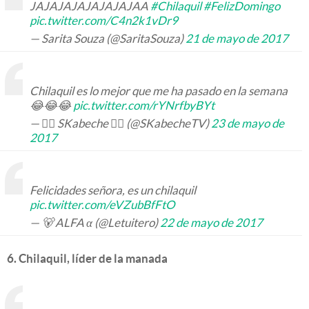
JAJAJAJAJAJAJAJAA
#Chilaquil
#FelizDomingo
pic.twitter.com/C4n2k1vDr9
— Sarita Souza (@SaritaSouza)
21 de mayo de 2017
Chilaquil es lo mejor que me ha pasado en la semana
😂😂😂
pic.twitter.com/rYNrfbyBYt
— 👉🏻 SKabeche 👈🏻 (@SKabecheTV)
23 de mayo de
2017
Felicidades señora, es un chilaquil
pic.twitter.com/eVZubBfFtO
— 🐻 ALFA α (@Letuitero)
22 de mayo de 2017
6. Chilaquil, líder de la manada