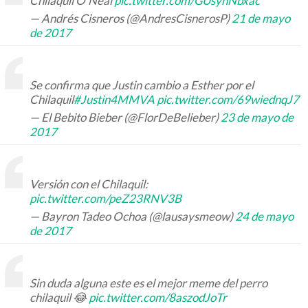
Chilaquil O'Neal
pic.twitter.com/GUsyhNbxac
— Andrés Cisneros (@AndresCisnerosP)
21 de mayo
de 2017
Se confirma que Justin cambio a Esther por el
Chilaquil
#Justin4MMVA
pic.twitter.com/69wiednqJ7
— El Bebito Bieber (@FlorDeBelieber)
23 de mayo de
2017
Versión con el Chilaquil:
pic.twitter.com/peZ23RNV3B
— Bayron Tadeo Ochoa (@lausaysmeow)
24 de mayo
de 2017
Sin duda alguna este es el mejor meme del perro
chilaquil 😂
pic.twitter.com/8aszodJoTr