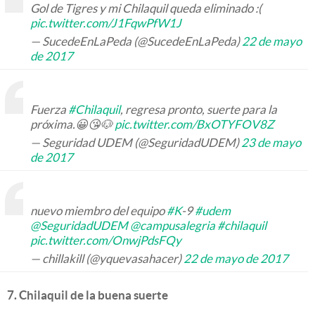
Gol de Tigres y mi Chilaquil queda eliminado :(
pic.twitter.com/J1FqwPfW1J
— SucedeEnLaPeda (@SucedeEnLaPeda)
22 de mayo
de 2017
Fuerza
#Chilaquil
, regresa pronto, suerte para la
próxima.😀😘🐶
pic.twitter.com/BxOTYFOV8Z
— Seguridad UDEM (@SeguridadUDEM)
23 de mayo
de 2017
nuevo miembro del equipo
#K
-9
#udem
@SeguridadUDEM
@campusalegria
#chilaquil
pic.twitter.com/OnwjPdsFQy
— chillakill (@yquevasahacer)
22 de mayo de 2017
7. Chilaquil de la buena suerte