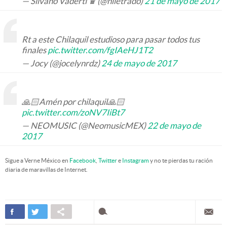
— Silvano Vadertl ♛ (@hiletrado)
21 de mayo de 2017
Rt a este Chilaquil estudioso para pasar todos tus
finales
pic.twitter.com/fgIAeHJ1T2
— Jocy (@jocelynrdz)
24 de mayo de 2017
🙏🏻Amén por chilaquil🙏🏻
pic.twitter.com/zoNV7IiBt7
— NEOMUSIC (@NeomusicMEX)
22 de mayo de
2017
Sigue a Verne México en
Facebook
,
Twitter
e
Instagram
y no te pierdas tu ración
diaria de maravillas de Internet.