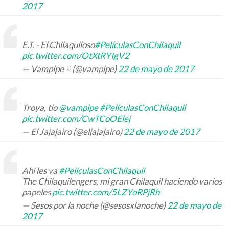
2017
E.T. - El Chilaquiloso
#PelículasConChilaquil
pic.twitter.com/OtXtRYIgV2
— Vampipe ⍨ (@vampipe)
22 de mayo de 2017
Troya, tío
@vampipe
#PelículasConChilaquil
pic.twitter.com/CwTCoOElej
— El Jajajairo (@eljajajairo)
22 de mayo de 2017
Ahí les va
#PelículasConChilaquil
The Chilaquilengers, mi gran Chilaquil haciendo varios
papeles
pic.twitter.com/5LZYoRPjRh
— Sesos por la noche (@sesosxlanoche)
22 de mayo de
2017