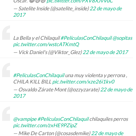
Oscar. 😂😅😆
pic.twitter.com/PXV8XJvVuC
— Satelite Inside (@satelite_inside)
22 de mayo de
2017
La Bella y el Chilaquil
#PelículasConChilaquil
@sopitas
pic.twitter.com/wstcATKmtQ
— Víck Daniel's (@Viktor_Glez)
22 de mayo de 2017
#PelículasConChilaquil
una muy violenta y perrona ,
CHILA KILL BILL
pic.twitter.com/xze26i1kv0
— Osvaldo Zárate Mont (@ozzyzarate)
22 de mayo de
2017
@vampipe
#PelículasConChilaquil
chilaquiles perros
pic.twitter.com/zxHE9PZipZ
— Mike De Carton (@cosasdemike)
22 de mayo de