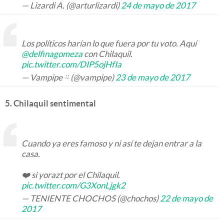
— Lizardi A. (@arturlizardi)
24 de mayo de 2017
Los políticos harían lo que fuera por tu voto. Aquí
@delfinagomeza
con Chilaquil.
pic.twitter.com/DIP5ojHfIa
— Vampipe ⍨ (@vampipe)
23 de mayo de 2017
5. Chilaquil sentimental
Cuando ya eres famoso y ni así te dejan entrar a la
casa.
❤️ si yorazt por el Chilaquil.
pic.twitter.com/G3XonLjgk2
— TENIENTE CHOCHOS (@chochos)
22 de mayo de
2017