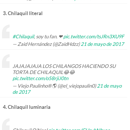
3. Chilaquil literal
#Chilaquil
, soy tu fan. ❤
pic.twitter.com/tsJRn3XU9F
— Zaid Hernández (@ZaidHdzz)
21 de mayo de 2017
JAJAJAJAJA LOS CHILANGOS HACIENDO SU
TORTA DE CHILAQUIL😂😂
pic.twitter.com/o58rjiJ0tn
— Viejo Paulinho®🌎 (@el_viejopaulin0)
21 de mayo
de 2017
4. Chilaquil luminaria