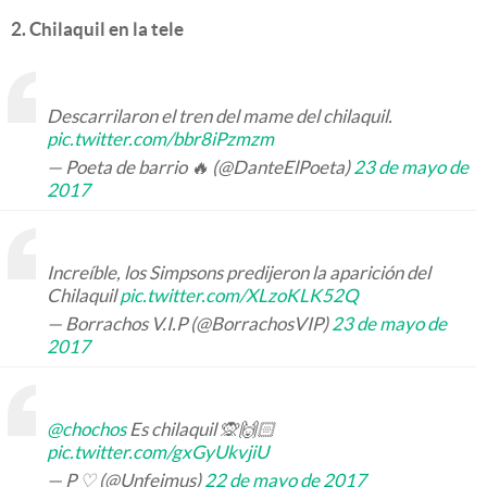
2. Chilaquil en la tele
Descarrilaron el tren del mame del chilaquil.
pic.twitter.com/bbr8iPzmzm
— Poeta de barrio 🔥 (@DanteElPoeta)
23 de mayo de
2017
Increíble, los Simpsons predijeron la aparición del
Chilaquil
pic.twitter.com/XLzoKLK52Q
— Borrachos V.I.P (@BorrachosVIP)
23 de mayo de
2017
@chochos
Es chilaquil 🙊🙌🏻
pic.twitter.com/gxGyUkvjiU
— P ♡ (@Unfeimus)
22 de mayo de 2017