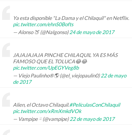
Ya esta disponible "La Dama y el Chilaquil" en Netflix.
pic.twitter.com/ehnS0Bofts
— Alonso 🍑 (@NaIgonso)
24 de mayo de 2017
JAJAJAJAJA PINCHE CHILAQUIL YA ES MÁS
FAMOSO QUE EL TOLUCA😂😂
pic.twitter.com/UpEGYVeg8b
— Viejo Paulinho®🌎 (@el_viejopaulin0)
22 de mayo
de 2017
Alien, el Octavo Chilaquil.
#PelículasConChilaquil
pic.twitter.com/xRmXmkdVOk
— Vampipe ⍨ (@vampipe)
22 de mayo de 2017