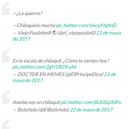
—¿La quieres?
—Chilaquielo mucho
pic.twitter.com/UxcqYfgbnD
— Viejo Paulinho®🌎 (@el_viejopaulin0)
21 de mayo
de 2017
En la escala de chilaquil. ¿Cómo te sientes hoy?
pic.twitter.com/2gH1BZKuAk
— DOCTOR EN MEMES (@ElPrincipeDice)
21 de
mayo de 2017
Awebo soy un chilaquil
pic.twitter.com/8UUSqJlUFu
— Baticholo (@ElBaticholo)
22 de mayo de 2017