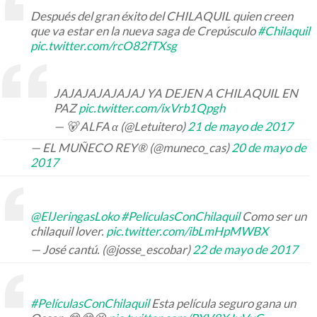
Después del gran éxito del CHILAQUIL quien creen
que va estar en la nueva saga de Crepúsculo
#Chilaquil
pic.twitter.com/rcO82fTXsg
JAJAJAJAJAJAJ YA DEJEN A CHILAQUIL EN
PAZ
pic.twitter.com/ixVrb1Qpgh
— 🐻 ALFA α (@Letuitero)
21 de mayo de 2017
— EL MUÑECO REY® (@muneco_cas)
20 de mayo de
2017
@ElJeringasLoko
#PeliculasConChilaquil
Como ser un
chilaquil lover.
pic.twitter.com/ibLmHpMWBX
— José cantú. (@josse_escobar)
22 de mayo de 2017
#PelículasConChilaquil
Esta película seguro gana un