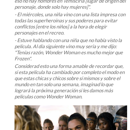
eso no hay hombres en Temisciria [lugar de origen del
personaje, donde solo hay mujeres]".
- El miércoles, una niña vino con una lista impresa con
todas las superheroinas y sus poderes para evitar
conflictos [entre los niños] a la hora de elegir
personajes en el recreo.
- Estuve hablando con una niña que no había visto la
película. Al día siguiente vino muy seria y me dijo:
"Tenías razón,
Wonder Woman
es mucho mejor que
Frozen
".
Considerad esto una forma amable de recordar que,
si esta película ha cambiado por completo el modo en
que estas chicas y chicos sobre sí mismos y sobre el
mundo en tan solo una semana, imaginad lo que
logrará la próxima generación si les damos más
películas como
Wonder Woman
.