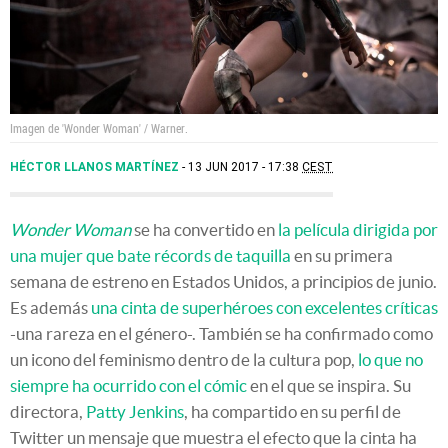
Imagen de 'Wonder Woman' / Warner.
HÉCTOR LLANOS MARTÍNEZ
13 JUN 2017 - 17:38
CEST
Wonder Woman
se ha convertido en
la película dirigida por
una mujer que bate récords de taquilla
en su primera
semana de estreno en Estados Unidos, a principios de junio.
Es además
una cinta de superhéroes con excelentes críticas
-una rareza en el género-. También se ha confirmado como
un icono del feminismo dentro de la cultura pop,
lo que no
siempre ha ocurrido con el cómic
en el que se inspira. Su
directora,
Patty Jenkins
, ha compartido en su perfil de
Twitter un mensaje que muestra el efecto que la cinta ha