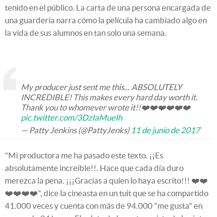
tenido en el público. La carta de una persona encargada de
una guardería narra cómo la película ha cambiado algo en
la vida de sus alumnos en tan solo una semana.
My producer just sent me this... ABSOLUTELY
INCREDIBLE! This makes every hard day worth it.
Thank you to whomever wrote it!!❤️❤️❤️❤️❤️❤️
pic.twitter.com/3DzIaMueIh
— Patty Jenkins (@PattyJenks)
11 de junio de 2017
"Mi productora me ha pasado este texto. ¡¡Es
absolutamente increíble!!. Hace que cada día duro
merezca la pena. ¡¡¡Gracias a quien lo haya escrito!!! ❤️❤️
❤️❤️❤️❤️", dice la cineasta en un tuit que se ha compartido
41.000 veces y cuenta con más de 94.000 "me gusta" en