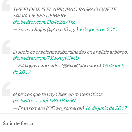
THE FLOOR IS EL APROBAO RASPAO QUE TE
SALVA DE SEPTIEMBRE
pic.twitter.com/Dp4oZqxTkc
— Soraya Rojas (@Anastikagc)
9 de junio de 2017
El suelo es oraciones subordinadas en análisis arbóreo.
pic.twitter.com/7XwxLyKJMU
— Filólogos cabreados (@FilolCabreados)
15 de junio
de 2017
el piso es que te vaya bien en matemáticas
pic.twitter.com/ntWJ4PSzSN
— Fran romero (@Fran_romerok)
16 de junio de 2017
Salir de fiesta