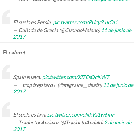
El suelo es Persia.
pic.twitter.com/PUcy91kOl1
— Cuñado de Grecia (@CunadoHeleno)
11 de junio de
2017
El
caloret
Spain is lava.
pic.twitter.com/Xi7EsQcKW7
— ♀trøp trøp tard♀ (@migraine__death)
11 de junio de
2017
El suelo es lava
pic.twitter.com/pNkVs1w6mF
— TraductorAndaluz (@TraductoAndalu)
2 de junio de
2017