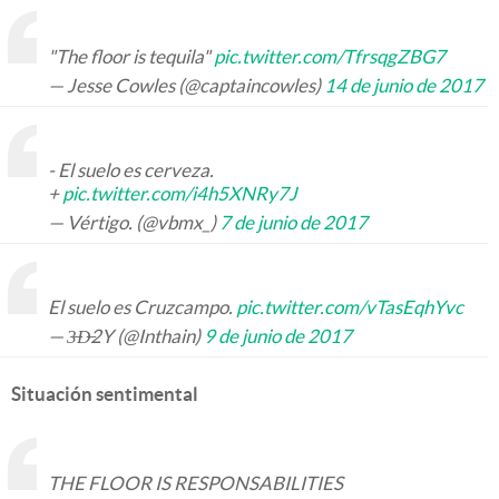
"The floor is tequila"
pic.twitter.com/TfrsqgZBG7
— Jesse Cowles (@captaincowles)
14 de junio de 2017
- El suelo es cerveza.
+
pic.twitter.com/i4h5XNRy7J
— Vértigo. (@vbmx_)
7 de junio de 2017
El suelo es Cruzcampo.
pic.twitter.com/vTasEqhYvc
— 3̶D̶2Y (@Inthain)
9 de junio de 2017
Situación sentimental
THE FLOOR IS RESPONSABILITIES