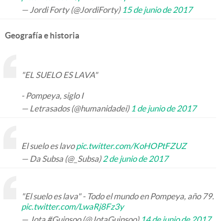
— Jordi Forty (@JordiForty)
15 de junio de 2017
Geografía e historia
"EL SUELO ES LAVA"
- Pompeya, siglo I
— Letrasados (@humanidadei)
1 de junio de 2017
El suelo es lavo
pic.twitter.com/KoHOPtFZUZ
— Da Subsa (@_Subsa)
2 de junio de 2017
"El suelo es lava" - Todo el mundo en Pompeya, año 79.
pic.twitter.com/LwaRj8Fz3y
— Jota #Guinsoo (@JotaGuinsoo)
14 de junio de 2017