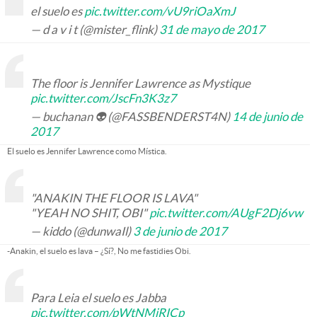
el suelo es
pic.twitter.com/vU9riOaXmJ
— d a v i t (@mister_flink)
31 de mayo de 2017
The floor is Jennifer Lawrence as Mystique
pic.twitter.com/JscFn3K3z7
— buchanan 👽 (@FASSBENDERST4N)
14 de junio de
2017
El suelo es Jennifer Lawrence como Mística.
"ANAKIN THE FLOOR IS LAVA"
"YEAH NO SHIT, OBI"
pic.twitter.com/AUgF2Dj6vw
— kiddo (@dunwaIl)
3 de junio de 2017
-Anakin, el suelo es lava – ¿Sí?, No me fastidies Obi.
Para Leia el suelo es Jabba
pic.twitter.com/pWtNMiRICp