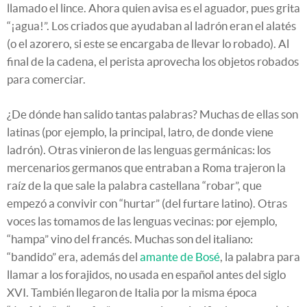
llamado el lince. Ahora quien avisa es el aguador, pues grita
“¡agua!”. Los criados que ayudaban al ladrón eran el alatés
(o el azorero, si este se encargaba de llevar lo robado). Al
final de la cadena, el perista aprovecha los objetos robados
para comerciar.
¿De dónde han salido tantas palabras? Muchas de ellas son
latinas (por ejemplo, la principal, latro, de donde viene
ladrón). Otras vinieron de las lenguas germánicas: los
mercenarios germanos que entraban a Roma trajeron la
raíz de la que sale la palabra castellana “robar”, que
empezó a convivir con “hurtar” (del furtare latino). Otras
voces las tomamos de las lenguas vecinas: por ejemplo,
“hampa” vino del francés. Muchas son del italiano:
“bandido” era, además del
amante de Bosé
, la palabra para
llamar a los forajidos, no usada en español antes del siglo
XVI. También llegaron de Italia por la misma época