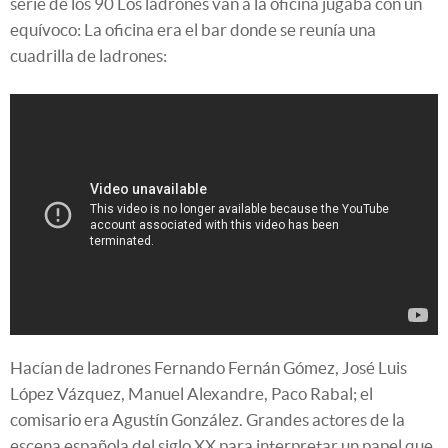
serie de los 90 Los ladrones van a la oficina jugaba con un
equívoco: La oficina era el bar donde se reunía una
cuadrilla de ladrones:
Hacían de ladrones Fernando Fernán Gómez, José Luis
López Vázquez, Manuel Alexandre, Paco Rabal; el
comisario era Agustín González. Grandes actores de la
escena española del siglo XX para interpretar un papel que