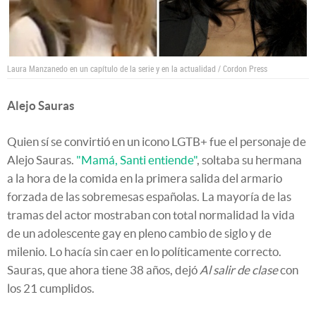
Laura Manzanedo en un capítulo de la serie y en la actualidad / Cordon Press
Alejo Sauras
Quien sí se convirtió en un icono LGTB+ fue el personaje de
Alejo Sauras.
"Mamá, Santi entiende"
, soltaba su hermana
a la hora de la comida en la primera salida del armario
forzada de las sobremesas españolas. La mayoría de las
tramas del actor mostraban con total normalidad la vida
de un adolescente gay en pleno cambio de siglo y de
milenio. Lo hacía sin caer en lo políticamente correcto.
Sauras, que ahora tiene 38 años, dejó
Al salir de clase
con
los 21 cumplidos.