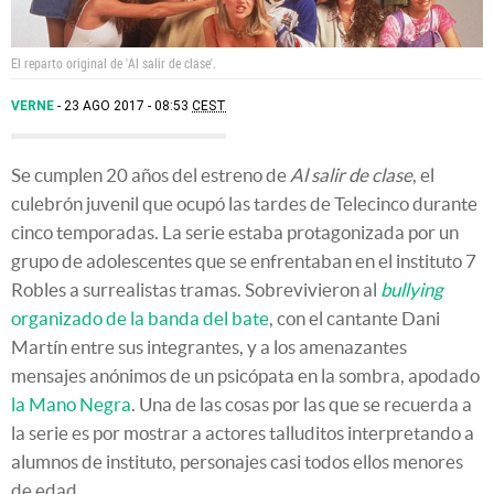
El reparto original de 'Al salir de clase'.
VERNE
23 AGO 2017 - 08:53
CEST
Se cumplen 20 años del estreno de
Al salir de clase
, el
culebrón juvenil que ocupó las tardes de Telecinco durante
cinco temporadas. La serie estaba protagonizada por un
grupo de adolescentes que se enfrentaban en el instituto 7
Robles a surrealistas tramas. Sobrevivieron al
bullying
organizado de la banda del bate
, con el cantante Dani
Martín entre sus integrantes, y a los amenazantes
mensajes anónimos de un psicópata en la sombra, apodado
la Mano Negra
. Una de las cosas por las que se recuerda a
la serie es por mostrar a actores talluditos interpretando a
alumnos de instituto, personajes casi todos ellos menores
de edad.