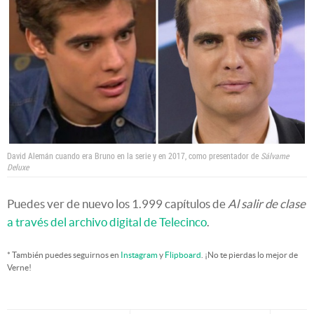
David Alemán cuando era Bruno en la serie y en 2017, como presentador de
Sálvame
Deluxe
Puedes ver de nuevo los 1.999 capítulos de
Al salir de clase
a través del archivo digital de Telecinco
.
* También puedes seguirnos en
Instagram
y
Flipboard
. ¡No te pierdas lo mejor de
Verne!