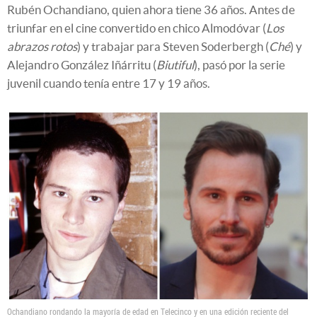
Rubén Ochandiano, quien ahora tiene 36 años. Antes de
triunfar en el cine convertido en chico Almodóvar (
Los
abrazos rotos
) y trabajar para Steven Soderbergh (
Ché
) y
Alejandro González Iñárritu (
Biutiful
), pasó por la serie
juvenil cuando tenía entre 17 y 19 años.
Ochandiano rondando la mayoría de edad en Telecinco y en una edición reciente del