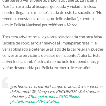
que pares a ver al bebé abandonado", alerta. La víctima
"será arrastrada al bosque, golpeada y violada, incluso
pueden llegar a su muerte". Nada de esto ha sucedido: "No
tenemos constancia de ningún delito similar", cuentan
desde Policía Nacional por teléfono a
Verne
.
Tras esta advertencia llega otra relacionada con otra falsa
técnica de robo: arrojar huevos al limpiaparabrisas. "Te
veras obligado a detenerte al lado de la carretera y puedes
convertirte en víctima de estos delincuentes", alerta. Esta
advertencia también circula como bulo independiente, y
ya fue desmentida por Policía en enero de este año:
¿Un huevo en el parabrisas que te llevará a ser víctima
del Hampa? 😩 ¡Venga ya! RECUERDA: Sólo fuentes
oficiales y
#Rompelacadena
#STOPbulos
pic.twitter.com/V94wlw50ii