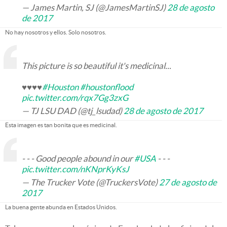
— James Martin, SJ (@JamesMartinSJ)
28 de agosto
de 2017
No hay nosotros y ellos. Solo nosotros.
This picture is so beautiful it's medicinal...
♥️♥️♥️♥️
#Houston
#houstonflood
pic.twitter.com/rqx7Gg3zxG
— TJ LSU DAD (@tj_lsudad)
28 de agosto de 2017
Esta imagen es tan bonita que es medicinal.
- - - Good people abound in our
#USA
- - -
pic.twitter.com/nKNprKyKsJ
— The Trucker Vote (@TruckersVote)
27 de agosto de
2017
La buena gente abunda en Estados Unidos.