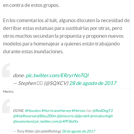
en contra de estos grupos.
En los comentarios al tuit, algunos discuten la necesidad de
derribar estas estatuas para sustituirlas por otras, pero
otros muchos secundan la propuesta y proponen nuevos
modelos para homenajear a quienes están trabajando
durante estas inundaciones.
done.
pic.twitter.com/ERryrNnTQl
— Stephen 👌🏻 (@SQXCV)
28 de agosto de 2017
Hecho.
DONE.
#Houston
#HurricaneHarvey
#Heroes
/ cc:
@RedDogT3
@RiskReversal
@BleuZ00m
@jimiuorio
@jlpratt4
@ninaburleigh
@evamckend
pic.twitter.com/jz4PFSkdXx
— Tony Ritter (@catskillfishing)
28 de agosto de 2017