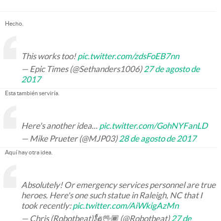
Hecho.
This works too!
pic.twitter.com/zdsFoEB7nn
— Epic Times (@Sethanders1006)
27 de agosto de
2017
Esta también serviría.
Here's another idea...
pic.twitter.com/GohNYFanLD
— Mike Prueter (@MJP03)
28 de agosto de 2017
Aquí hay otra idea.
Absolutely! Or emergency services personnel are true
heroes. Here's one such statue in Raleigh, NC that I
took recently:
pic.twitter.com/AiWkigAzMn
— Chris (Robotbeat)🗽🖖🏾 (@Robotbeat)
27 de