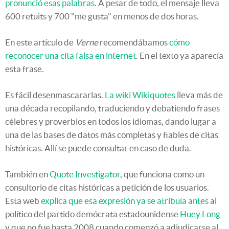
pronunció esas palabras
. A pesar de todo, el mensaje lleva
600 retuits y 700 "me gusta" en menos de dos horas.
En este artículo de
Verne
recomendábamos
cómo
reconocer una cita falsa en internet
. En el texto ya aparecía
esta frase.
Es fácil desenmascararlas.
La wiki Wikiquotes
lleva más de
una década recopilando, traduciendo y debatiendo frases
célebres y proverbios en todos los idiomas, dando lugar a
una de las bases de datos más completas y fiables de citas
históricas. Allí se puede consultar en caso de duda.
También en
Quote Investigator
, que funciona como un
consultorio de citas históricas a petición de los usuarios.
Esta web
explica que esa expresión ya se atribuía antes
al
político del partido demócrata estadounidense
Huey Long
y que no fue hasta 2008 cuando comenzó a adjudicarse al