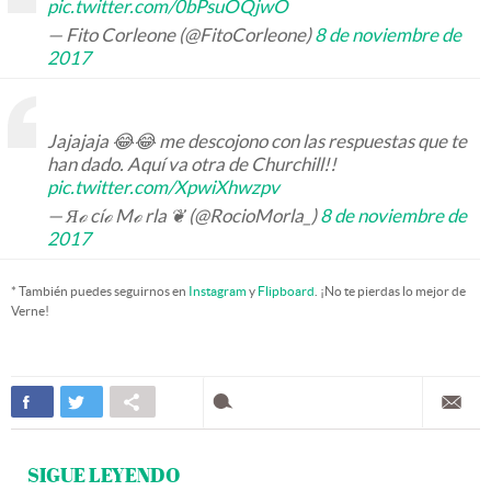
pic.twitter.com/0bPsuOQjwO
— Fito Corleone (@FitoCorleone)
8 de noviembre de
2017
Jajajaja 😂😂 me descojono con las respuestas que te
han dado. Aquí va otra de Churchill!!
pic.twitter.com/XpwiXhwzpv
— Яℴ cíℴ Mℴ rla ❦ (@RocioMorla_)
8 de noviembre de
2017
* También puedes seguirnos en
Instagram
y
Flipboard
. ¡No te pierdas lo mejor de
Verne!
SIGUE LEYENDO