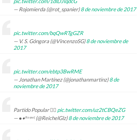
pic.twitter.com/1dlDJIqdcG
— Rojomierda (@rot_spanier)
8 de noviembre de 2017
pic.twitter.com/bqQwRTgGZR
— V. S. Góngora (@VincenzoSG)
8 de noviembre de
2017
pic.twitter.com/ebtp3BwRME
— Jonathan Martínez (@jonathanmartinz)
8 de
noviembre de 2017
Partido Popular 👇🏻
pic.twitter.com/uz2tCBQeZG
— ●•ᴿᵃᵠᵘᵉᶩ (@ReichelGlz)
8 de noviembre de 2017