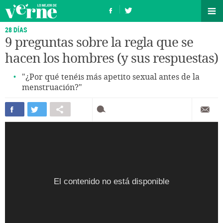
28 DÍAS
9 preguntas sobre la regla que se
hacen los hombres (y sus respuestas)
"¿Por qué tenéis más apetito sexual antes de la
menstruación?"
El contenido no está disponible
El contenido no está disponible
El contenido no está disponible
El contenido no está disponible
El contenido no está disponible