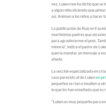
vez, Luken nos ha dicho que se 
a algún niño diciendo que pintars
así. Animan a los niños a hacer l
La publicación de Ruiz en Face
muchísimos padres que atravies
para agradecerme el post. Tamb
minoría", indica el padre de Lu
quería mandar un mensaje a eso
añade.
La sección especializada en cri
caso parecido al de Luken
en pr
pequeños se rían e insulten a otr
lo que les han enseñado que es 
"Luken es muy pequeño para ent