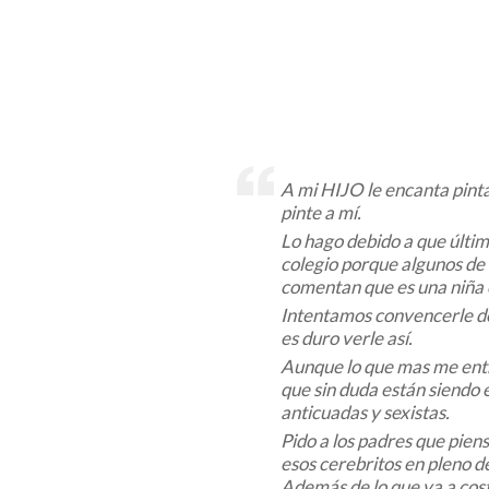
A mi HIJO le encanta pinta
pinte a mí.
Lo hago debido a que últim
colegio porque algunos de
comentan que es una niña o
Intentamos convencerle de 
es duro verle así.
Aunque lo que mas me entri
que sin duda están siendo
anticuadas y sexistas.
Pido a los padres que pien
esos cerebritos en pleno de
Además de lo que va a costa