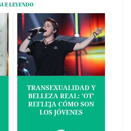
GUE LEYENDO
TRANSEXUALIDAD Y
BELLEZA REAL: 'OT'
REFLEJA CÓMO SON
LOS JÓVENES