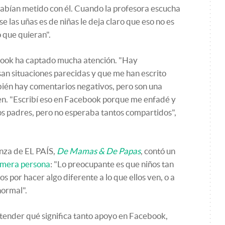
habían metido con él. Cuando la profesora escucha
e las uñas es de niñas le deja claro que eso no es
o que quieran".
book ha captado mucha atención. "Hay
an situaciones parecidas y que me han escrito
ién hay comentarios negativos, pero son una
ken. "Escribí eso en Facebook porque me enfadé y
s padres, pero no esperaba tantos compartidos",
anza de EL PAÍS,
De Mamas & De Papas
, contó un
imera persona
: "Lo preocupante es que niños tan
os por hacer algo diferente a lo que ellos ven, o a
normal".
ender qué significa tanto apoyo en Facebook,