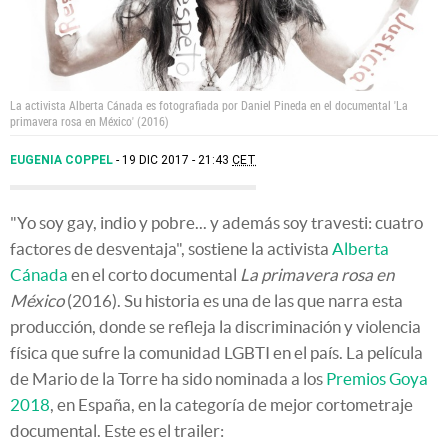
La activista Alberta Cánada es fotografiada por Daniel Pineda en el documental 'La
primavera rosa en México' (2016)
EUGENIA COPPEL
19 DIC 2017 - 21:43
CET
"Yo soy gay, indio y pobre... y además soy travesti: cuatro
factores de desventaja", sostiene la activista
Alberta
Cánada
en el corto documental
La primavera rosa en
México
(2016). Su historia es una de las que narra esta
producción, donde se refleja la discriminación y violencia
física que sufre la comunidad LGBTI en el país. La película
de Mario de la Torre ha sido nominada a los
Premios Goya
2018
, en España, en la categoría de mejor cortometraje
documental. Este es el trailer: