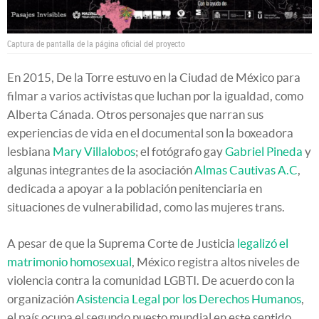
Captura de pantalla de la página oficial del proyecto
En 2015, De la Torre estuvo en la Ciudad de México para
filmar a varios activistas que luchan por la igualdad, como
Alberta Cánada. Otros personajes que narran sus
experiencias de vida en el documental son la boxeadora
lesbiana
Mary Villalobos
; el fotógrafo gay
Gabriel Pineda
y
algunas integrantes de la asociación
Almas Cautivas A.C
,
dedicada a apoyar a la población penitenciaria en
situaciones de vulnerabilidad, como las mujeres trans.
A pesar de que la Suprema Corte de Justicia
legalizó el
matrimonio homosexual
, México registra altos niveles de
violencia contra la comunidad LGBTI. De acuerdo con la
organización
Asistencia Legal por los Derechos Humanos
,
el país ocupa el segundo puesto mundial en este sentido,