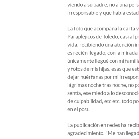
viendo a su padre, no a una pe
irresponsable y que había estad
La foto que acompaña la carta v
Parapléjicos de Toledo, casi al p
vida, recibiendo una atención im
es recién llegado, con la mirada
únicamente llegué con mi famili
y fotos de mis hijas, esas que e
dejar huérfanas por mi irrespo
lágrimas noche tras noche, no p
sentía, ese miedo a lo desconoc
de culpabilidad, etc etc, todo po
en el post.
La publicación en redes ha rec
agradecimiento. "Me han llegad