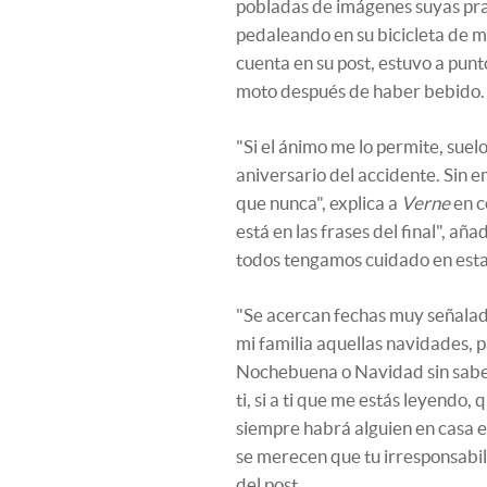
pobladas de imágenes suyas prac
pedaleando en su bicicleta de 
cuenta en su post, estuvo a punt
moto después de haber bebido.
"Si el ánimo me lo permite, suel
aniversario del accidente. Sin 
que nunca", explica a
Verne
en c
está en las frases del final", añ
todos tengamos cuidado en estas
"Se acercan fechas muy señalada
mi familia aquellas navidades, p
Nochebuena o Navidad sin saber c
ti, si a ti que me estás leyendo
siempre habrá alguien en casa esp
se merecen que tu irresponsabilid
del post.