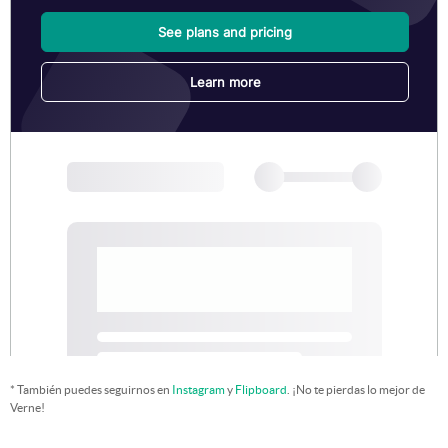
* También puedes seguirnos en
Instagram
y
Flipboard
. ¡No te pierdas lo mejor de
Verne!