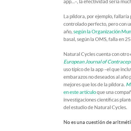
app...–, la efectividad sería mu
La píldora, por ejemplo, fallarí
controlado perfecto, pero con un
año,
según la Organización Mund
basal, según la OMS, falla en 25 
Natural Cycles cuenta con otro 
European Journal of Contracep
uso típico de la app –el que inc
embarazos no deseados al año po
mejores que los de la píldora.
Ma
en este artículo
que una compañí
investigaciones científicas pla
del estudio de Natural Cycles.
No es una cuestión de aritmét