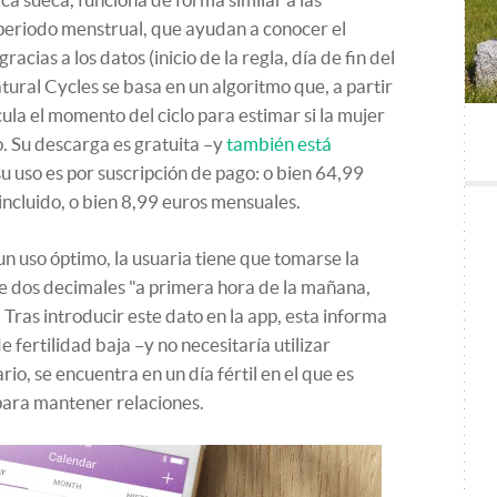
l periodo menstrual, que ayudan a conocer el
acias a los datos (inicio de la regla, día de fin del
atural Cycles se basa en un algoritmo que, a partir
ula el momento del ciclo para estimar si la mujer
no. Su descarga es gratuita –y
también está
u uso es por suscripción de pago: o bien 64,99
ncluido, o bien 8,99 euros mensuales.
n uso óptimo, la usuaria tiene que tomarse la
 dos decimales "a primera hora de la mañana,
 Tras introducir este dato en la app, esta informa
de fertilidad baja –y no necesitaría utilizar
rio, se encuentra en un día fértil en el que es
para mantener relaciones.