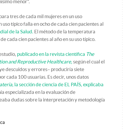
chísimo menor".
a para tres de cada mil mujeres en un uso
 uso típico falla en ocho de cada cien pacientes al
ial de la Salud.
El método de la temperatura
de cada cien pacientes al año en su uso típico.
estudio,
publicado en la revista científica
The
tion and Reproductive Healthcare,
según el cual el
luye descuidos y errores– produciría siete
r cada 100 usuarias. Es decir, unos datos
teria,
la sección de ciencia de EL PAÍS, explicaba
a especializada en la evaluación de
nteaba dudas sobre la interpretación y metodología
ica