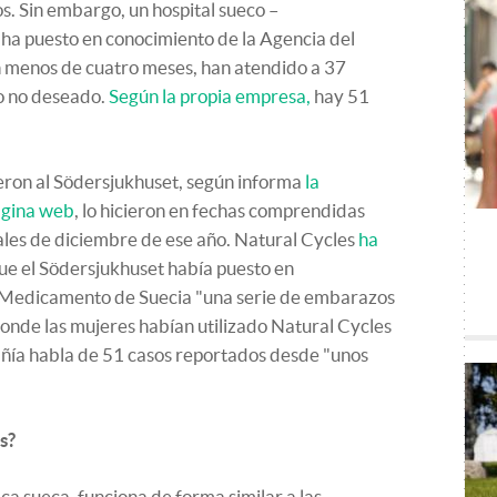
s. Sin embargo, un hospital sueco –
ha puesto en conocimiento de la Agencia del
 menos de cuatro meses, han atendido a 37
o no deseado.
Según la propia empresa,
hay 51
ron al Södersjukhuset, según informa
la
página web
, lo hicieron en fechas comprendidas
ales de diciembre de ese año. Natural Cycles
ha
ue el Södersjukhuset había puesto en
l Medicamento de Suecia "una serie de embarazos
onde las mujeres habían utilizado Natural Cycles
ñía habla de 51 casos reportados desde "unos
s?
ica sueca, funciona de forma similar a las