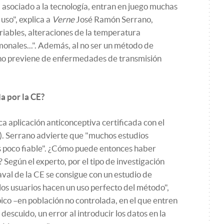
 asociado a la tecnología, entran en juego muchas
uso", explica a
Verne
José Ramón Serrano,
riables, alteraciones de la temperatura
onales...". Además, al no ser un método de
 no previene de enfermedades de transmisión
a por la CE?
ca aplicación anticonceptiva certificada con el
. Serrano advierte que "muchos estudios
 poco fiable". ¿Cómo puede entonces haber
 Según el experto, por el tipo de investigación
aval de la CE se consigue con un estudio de
los usuarios hacen un uso perfecto del método",
pico –en población no controlada, en el que entren
descuido, un error al introducir los datos en la