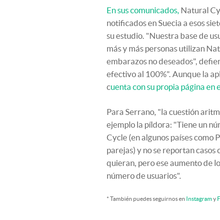
En sus comunicados,
Natural Cy
notificados en Suecia a esos sie
su estudio. "Nuestra base de u
más y más personas utilizan Nat
embarazos no deseados", defien
efectivo al 100%". Aunque la a
c
uenta con su propia página en 
Para Serrano, "la cuestión aritm
ejemplo la píldora: "Tiene un n
Cycle (en algunos países como P
parejas) y no se reportan casos 
quieran, pero ese aumento de l
número de usuarios".
* También puedes seguirnos en
Instagram
y
F