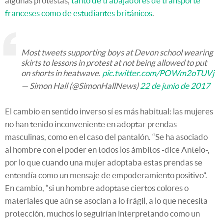
algunas protestas,
tanto de trabajadores de transporte
franceses como de estudiantes británicos
.
Most tweets supporting boys at Devon school wearing
skirts to lessons in protest at not being allowed to put
on shorts in heatwave.
pic.twitter.com/POWm2oTUVj
— Simon Hall (@SimonHallNews)
22 de junio de 2017
El cambio en sentido inverso sí es más habitual: las mujeres
no han tenido inconveniente en adoptar prendas
masculinas, como en el caso del pantalón. “Se ha asociado
al hombre con el poder en todos los ámbitos -dice Antelo-,
por lo que cuando una mujer adoptaba estas prendas se
entendía como un mensaje de empoderamiento positivo”.
En cambio, “si un hombre adoptase ciertos colores o
materiales que aún se asocian a lo frágil, a lo que necesita
protección, muchos lo seguirían interpretando como un