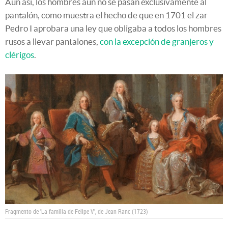
Aun así, los hombres aún no se pasan exclusivamente al
pantalón, como muestra el hecho de que en 1701 el zar
Pedro I aprobara una ley que obligaba a todos los hombres
rusos a llevar pantalones,
con la excepción de granjeros y
clérigos
.
Fragmento de 'La familia de Felipe V', de Jean Ranc (1723)