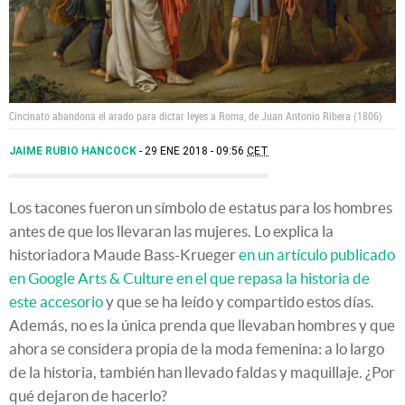
Cincinato abandona el arado para dictar leyes a Roma, de Juan Antonio Ribera (1806)
JAIME RUBIO HANCOCK
29 ENE 2018 - 09:56
CET
Los tacones fueron un símbolo de estatus para los hombres
antes de que los llevaran las mujeres. Lo explica la
historiadora Maude Bass-Krueger
en un artículo publicado
en Google Arts & Culture en el que repasa la historia de
este accesorio
y que se ha leído y compartido estos días.
Además, no es la única prenda que llevaban hombres y que
ahora se considera propia de la moda femenina: a lo largo
de la historia, también han llevado faldas y maquillaje. ¿Por
qué dejaron de hacerlo?