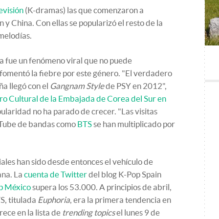
levisión
(K-dramas) las que comenzaron a
y China. Con ellas se popularizó el resto de la
 melodías.
a fue un fenómeno viral que no puede
fomentó la fiebre por este género. "El verdadero
a llegó con el
Gangnam Style
de PSY en 2012",
ro Cultural de la Embajada de Corea del Sur en
ularidad no ha parado de crecer. "Las visitas
ouTube de bandas como
BTS
se han multiplicado por
ales han sido desde entonces el vehículo de
ana. La
cuenta de Twitter
del blog K-Pop Spain
p México
supera los 53.000. A principios de abril,
S, titulada
Euphoria
, era la primera tendencia en
ece en la lista de
trending topics
el lunes 9 de