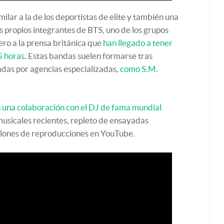
imilar a la de los deportistas de elite y también una
s propios integrantes de BTS, uno de los grupos
ro a la prensa británica que
han llegado a tener
5 horas
. Estas bandas suelen formarse tras
adas por agencias especializadas,
como S.M.
n
una colaboración con el DJ de fama mundial
musicales recientes, repleto de ensayadas
illones de reproducciones en YouTube.