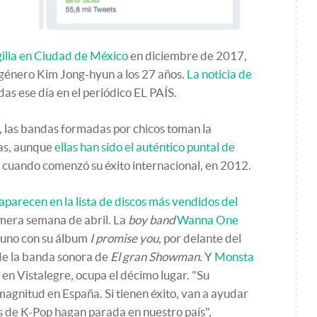
gilia en Ciudad de México
en diciembre de 2017,
el género Kim Jong-hyun a los 27 años.
La noticia de
das ese día en el periódico EL PAÍS.
s, las bandas formadas por chicos toman la
as, aunque
ellas han sido el auténtico puntal de
 cuando comenzó su éxito internacional, en 2012.
aparecen en la lista de discos más vendidos del
imera semana de abril. La
boy band
Wanna One
 uno con su álbum
I promise you
, por delante del
de la banda sonora de
El gran Showman
. Y
Monsta
 en Vistalegre, ocupa el décimo lugar. "Su
magnitud en España. Si tienen éxito, van a ayudar
es de K-Pop hagan parada en nuestro país",