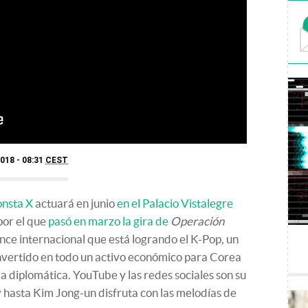
018 - 08:31
CEST
nsta X
actuará en junio
en el Palacio Vistalegre
por el que
pasó en marzo la gira de
Operación
ance internacional que está logrando el K-Pop, un
nvertido en todo un activo económico para Corea
a diplomática. YouTube y las redes sociales son su
y hasta Kim Jong-un disfruta con las melodías de