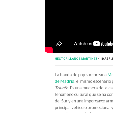
HÉCTOR LLANOS MARTÍNEZ
10 ABR 2
La banda de pop surcoreana
Mo
de Madrid
, el mismo escenario 
Triunfo
. Es una muestra del alc
fenómeno cultural que se ha co
del Sur y en una importante arm
principal vehículo promocional 